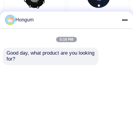
DMFZ সিরিজের
সিআর এফআর ফিল্টার পালস ভালভ
Hongum
ইলেক্ট্রোম্যাগনেটিক পালস
ডায়াফ্রাম বার্ধক্য প্রতিরোধ
ভালভের জন্য ডায়াফ্রাম
5:16 PM
ভালো দাম
ভালো দাম
Good day, what product are you looking 
for?
আমাদের সাথে যোগাযোগ করুন
আমাদের সাথে যোগাযোগ করুন
আরো দেখুন
বাড়ি
আমাদের সম্পর্কে
আমাদের সাথে যোগাযোগ করুন
Desktop Site
সাইট ম্যাপ
গোপনীয়তা নীতি