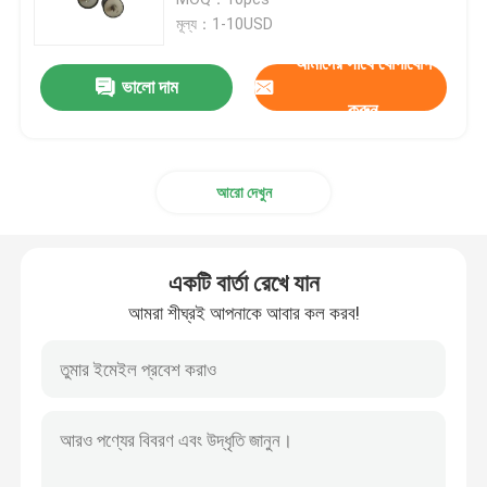
মূল্য：1-10USD
সোলেনয়েড ভালভ ডায়াফ্রাম
আমাদের সাথে যোগাযোগ
ভালো দাম
করুন
মিটারিং পাম্প ডায়াফ্রাম
আরো দেখুন
পালস ভালভ ডায়াফ্রাম
বায়ুসংক্রান্ত ভালভ ডায়াফ্রাম
একটি বার্তা রেখে যান
আমরা শীঘ্রই আপনাকে আবার কল করব!
কম্পোজিট ডায়াফ্রাম
রাবার শক শোষক
রাবার ফ্ল্যাঞ্জ গ্যাসকেট