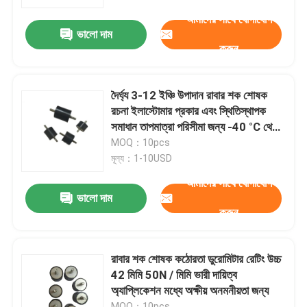
আমাদের সাথে যোগাযোগ
ভালো দাম
কারখানা পরিদর্শন
করুন
গুণমান নিয়ন্ত্রণ
দৈর্ঘ্য 3-12 ইঞ্চি উপাদান রাবার শক শোষক
রচনা ইলাস্টোমার প্রকার এবং স্থিতিস্থাপক
খবর
সমাধান তাপমাত্রা পরিসীমা জন্য -40 °C থেকে
100 °C
MOQ：10pcs
মূল্য：1-10USD
মামলা
আমাদের সাথে যোগাযোগ
ভালো দাম
করুন
একটি উদ্ধৃতি অনুরোধ করুন
রাবার ডায়াফ্রাম সীল
রাবার শক শোষক কঠোরতা ডুরোমিটার রেটিং উচ্চ
42 মিমি 50N / মিমি ভারী দায়িত্ব
অ্যাপ্লিকেশন মধ্যে অক্ষীয় অনমনীয়তা জন্য
ভালভ রাবার ডায়াফ্রাম
MOQ：10pcs