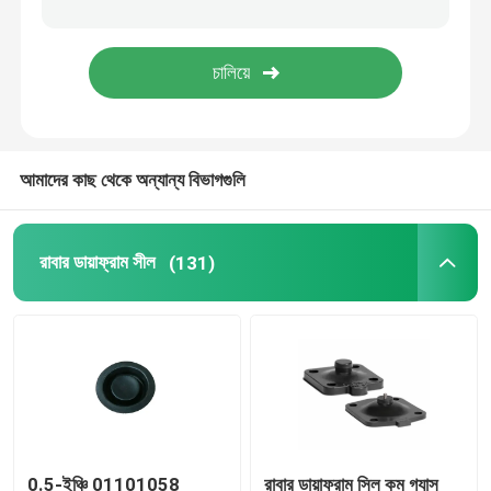
স্টেইনলেস স্টীল নমনীয় পায়ের পাতার মোজাবিশেষ
উচ্চ চাপ জলবাহী পায়ের পাতার মোজাবিশেষ
আমাদের কাছ থেকে অন্যান্য বিভাগগুলি
নিম্নচাপ হাইড্রোলিক পায়ের পাতার মোজাবিশেষ
স্লারি পাইপ প্লাগ
রাবার ডায়াফ্রাম সীল
(131)
রোলিং ডায়াফ্রাম সিল
পলিউরেথেন পণ্য
ব্রোঞ্জের সোলিনয়েড ভালভ
0.5-ইঞ্চি 01101058
রাবার ডায়াফ্রাম সিল কম গ্যাস