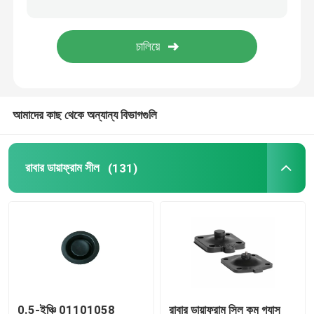
স্টেইনলেস স্টীল নমনীয় পায়ের পাতার মোজাবিশেষ
উচ্চ চাপ জলবাহী পায়ের পাতার মোজাবিশেষ
আমাদের কাছ থেকে অন্যান্য বিভাগগুলি
নিম্নচাপ হাইড্রোলিক পায়ের পাতার মোজাবিশেষ
স্লারি পাইপ প্লাগ
রাবার ডায়াফ্রাম সীল
(131)
রোলিং ডায়াফ্রাম সিল
পলিউরেথেন পণ্য
ব্রোঞ্জের সোলিনয়েড ভালভ
0.5-ইঞ্চি 01101058
রাবার ডায়াফ্রাম সিল কম গ্যাস