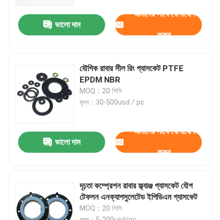
আমাদের সাথে যোগাযোগ
ভালো দাম
কারখানা পরিদর্শন
করুন
গুণমান নিয়ন্ত্রণ
যৌগিক রাবার সীল রিং গ্যাসকেট PTFE
EPDM NBR
খবর
MOQ：20 পিসি
মূল্য：30-500usd / pc
মামলা
আমাদের সাথে যোগাযোগ
ভালো দাম
করুন
একটি উদ্ধৃতি অনুরোধ করুন
রাবার ডায়াফ্রাম সীল
দৃঢ়তা কম্প্রেশন রাবার ফ্ল্যাঞ্জ গ্যাসকেট যৌগ
টেফলন এনক্যাপসুলেটেড ইপিডিএম গ্যাসকেট
MOQ：20 পিসি
ভালভ রাবার ডায়াফ্রাম
মূল্য：5-200usd/pc