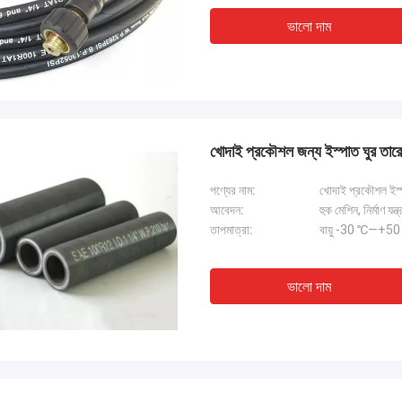
ভালো দাম
খোদাই প্রকৌশল জন্য ইস্পাত ঘুর তারের 
পণ্যের নাম:
খোদাই প্রকৌশল ইস্প
আবেদন:
হুক মেশিন, নির্মাণ যন
তাপমাত্রা:
বায়ু -30 ℃—+5
ভালো দাম