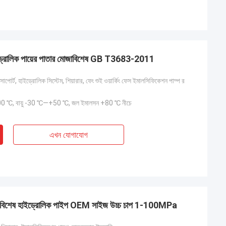
 হাইড্রোলিক পায়ের পাতার মোজাবিশেষ GB T3683-2011
াপোর্ট, হাইড্রোলিক সিস্টেম, শিয়ারার, ফেং শুই ওয়ার্কিং ফেস ইমালসিফিকেশন পাম্প র
 ℃, বায়ু -30 ℃—+50 ℃, জল ইমালসন +80 ℃ নীচে
এখন যোগাযোগ
 মোজাবিশেষ হাইড্রোলিক পাইপ OEM সাইজ উচ্চ চাপ 1-100MPa