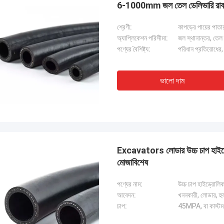
6-1000mm জল তেল ডেলিভারি রাবার প
শ্রেণী:
কাপড়ের পায়ের পাত
অ্যাপ্লিকেশন পরিসীমা:
জল স্থানান্তর, তেল 
পণ্যের বৈশিষ্ট্য:
পরিধান প্রতিরোধের, 
ভালো দাম
Excavators লোডার উচ্চ চাপ হাইড্রোলিক
লিন্ডা.এম
মোজাবিশেষ
ে হংকমের সাথে সহযোগিতা করার পর থেকে, তাদের
র রাবার ডায়াফ্রাগম এবং শিল্প শক শোষকগুলি শূন্য
পণ্যের নাম:
উচ্চ চাপ হাইড্রোলিক
 পারফরম্যান্স সরবরাহ করেছে,আমাদের বন্দর ক্রেনের
আবেদন:
খননকারী, লোডার, হুক 
চ্ছিন্ন অপারেশন নিশ্চিত করা, ড্রেজার প্রপুলশন
চাপ:
45MPA, বা কাস্টম
এবং এলএনজি ক্যারিয়ার সরঞ্জাম।