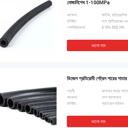
মোজাবিশেষ 1-100MPa
আবেদন:
মাইনিং, হাইড্রোলিক 
বৈশিষ্ট্য:
তাপ প্রতিরোধের এবং 
স্পেসিফিকেশন:
6 মিমি-300 মিমি
ভালো দাম
ডিজেল প্রতিরোধী পেট্রল পায়ের পাতা
শ্রেণী:
কাপড়ের পায়ের পাত
আবেদন:
তেল স্থানান্তর
বৈশিষ্ট্য:
প্রতিরোধ পরিধান
ভালো দাম