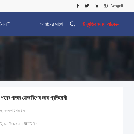
Bengali
টনাবলী
আমাদের সাথে
উদ্ধৃতির জন্য আবেদন
যোগাযোগ করুন
 পায়ের পাতার মোজাবিশেষ জারা প্রতিরোধী
্রিক, তেল পাইপলাইন
℃, জল ইমালসন +80℃ নীচে