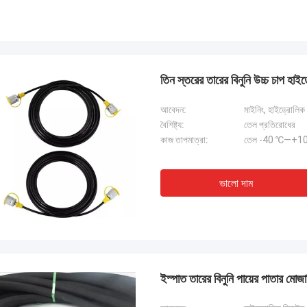
তিন স্তরের তারের বিনুনি উচ্চ চাপ
আবেদন:
মাইনিং, হাইড্রোলিক স
বৈশিষ্ট্য:
তেল প্রতিরোধের
কাজ তাপমাত্রা:
তেল -40 ℃—+100
ভালো দাম
ইস্পাত তারের বিনুনি পায়ের পাতার