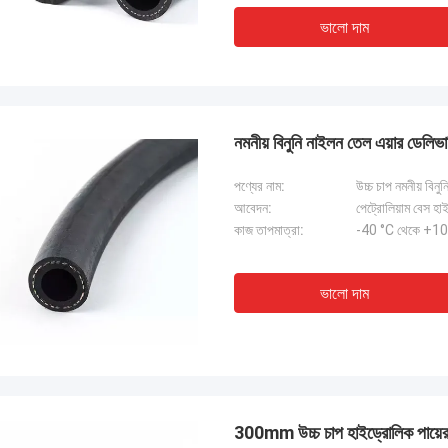
ভালো দাম
নমনীয় বিনুনি নাইলন তেল এয়ার ডেলিভা
পণ্যের নাম:
উচ্চ চাপ নমনীয় বিন
আবেদন:
পেট্রোলিয়াম বেস হ
কাজ তাপমাত্রা:
-40 °C থেকে +1
ভালো দাম
300mm উচ্চ চাপ হাইড্রোলিক পায়ের প