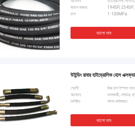
আবেদন:
হাইড্রোলিক সিস্টেম
মডেল নম্বার:
194SP, 254SP, 3
চাপ:
1-100MPa
ভালো দাম
উইন্ডিং রাবার হাইড্রোলিক হোস এক্সক্য
শ্রেণী:
উচ্চ চাপ ইস্পাত তার
আবেদন:
খননকারী, লোডার, হুক 
বৈশিষ্ট্য:
পালস কর্মক্ষমতা
ভালো দাম