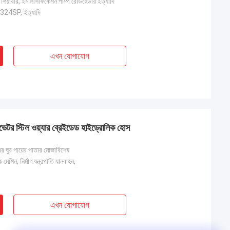
, শিয়ারার, ইমালসিফিকেশন পাম্প রোডহেডার ইত্যাদি
24SP, ইত্যাদি
এখন যোগাযোগ
াভেটর স্টিল ওয়্যার ব্রেইডেড হাইড্রোলিক হোস
ের ঘুর পায়ের পাতার মোজাবিশেষ
মেশিন, নির্মাণ যন্ত্রপাতি যানবাহন,
এখন যোগাযোগ