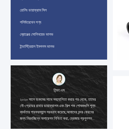
রোলিং ডায়াফ্রাম সিল
পলিউরেথেন পণ্য
ব্রোঞ্জের সোলিনয়েড ভালভ
ইন্ডাস্ট্রিয়াল ইমপলস ভালভ
লিন্ডা.এম
২০২০ সালে হংকমের সাথে সহযোগিতা করার পর থেকে, তাদের
২০২০ সাল
নৌ-গ্রেডের রাবার ডায়াফ্রাগম এবং শিল্প শক শোষকগুলি শূন্য
নৌ-গ্রেডে
ব্যর্থতার পারফরম্যান্স সরবরাহ করেছে,আমাদের বন্দর ক্রেনের
ব্যর্থতার
জন্য নিরবচ্ছিন্ন অপারেশন নিশ্চিত করা, ড্রেজার প্রপুলশন
জন্য নিরব
সিস্টেম, এবং এলএনজি ক্যারিয়ার সরঞ্জাম।
সিস্টেম, 