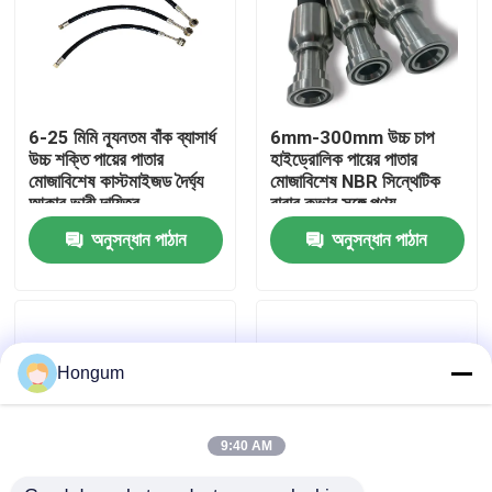
কারখানা পরিদর্শন
গুণমান নিয়ন্ত্রণ
6-25 মিমি ন্যূনতম বাঁক ব্যাসার্ধ
6mm-300mm উচ্চ চাপ
উচ্চ শক্তি পায়ের পাতার
হাইড্রোলিক পায়ের পাতার
মোজাবিশেষ কাস্টমাইজড দৈর্ঘ্য
মোজাবিশেষ NBR সিন্থেটিক
খবর
আকার ভারী দায়িত্ব
রাবার কভার সঙ্গে পণ্য
অ্যাপ্লিকেশন জন্য
স্পেসিফিকেশন
অনুসন্ধান পাঠান
অনুসন্ধান পাঠান
মামলা
একটি উদ্ধৃতি অনুরোধ করুন
Hongum
রাবার ডায়াফ্রাম সীল
9:40 AM
ভালভ রাবার ডায়াফ্রাম