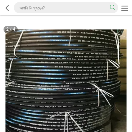
2
/
4