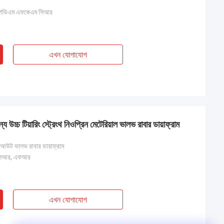
িডিএম এফকেএম সিআর
এখন যোগাযোগ
 উচ্চ টিয়ারিং স্ট্রেংথ নিওপ্রিন মেটেরিয়াল ভালভ রাবার ডায়াফ্রাম
্লোআউট ভালভ রাবার ডায়াফ্রাম
সিআর, এফআর
এখন যোগাযোগ