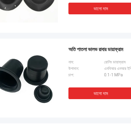
ভালো দাম
অতি পাতলা ভালভ রাবার ডায়াফ্রাম
নাম:
রোলিং ডায়াফ্রাম
উপাদান:
এনবিআর এনআর ইপ
চাপ:
0.1-1 MPa
ভালো দাম