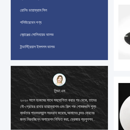
রোলিং ডায়াফ্রাম সিল
পলিউরেথেন পণ্য
ব্রোঞ্জের সোলিনয়েড ভালভ
ইন্ডাস্ট্রিয়াল ইমপলস ভালভ
লিন্ডা.এম
২০২০ সালে হংকমের সাথে সহযোগিতা করার পর থেকে, তাদের
২০২০ সাল
নৌ-গ্রেডের রাবার ডায়াফ্রাগম এবং শিল্প শক শোষকগুলি শূন্য
নৌ-গ্রেডে
ব্যর্থতার পারফরম্যান্স সরবরাহ করেছে,আমাদের বন্দর ক্রেনের
ব্যর্থতার
জন্য নিরবচ্ছিন্ন অপারেশন নিশ্চিত করা, ড্রেজার প্রপুলশন
জন্য নিরব
সিস্টেম, এবং এলএনজি ক্যারিয়ার সরঞ্জাম।
সিস্টেম, 