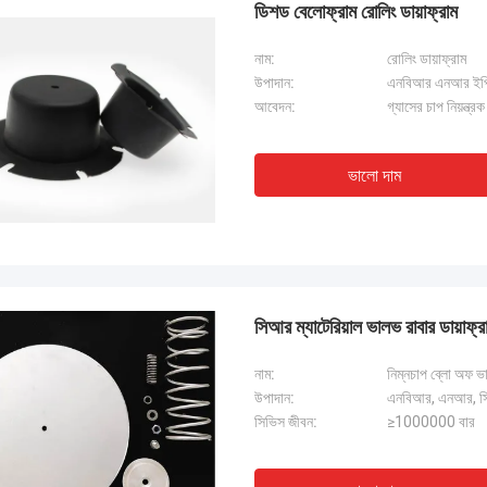
ডিশড বেলোফ্রাম রোলিং ডায়াফ্রাম
নাম:
রোলিং ডায়াফ্রাম
উপাদান:
এনবিআর এনআর ইপ
আবেদন:
গ্যাসের চাপ নিয়ন্ত্রক
ভালো দাম
সিআর ম্যাটেরিয়াল ভালভ রাবার ডায়াফ্
লিন্ডা.এম
নাম:
নিম্নচাপ ব্লো অফ ভা
ে হংকমের সাথে সহযোগিতা করার পর থেকে, তাদের
উপাদান:
এনবিআর, এনআর, 
র রাবার ডায়াফ্রাগম এবং শিল্প শক শোষকগুলি শূন্য
সিভিস জীবন:
≥1000000 বার
 পারফরম্যান্স সরবরাহ করেছে,আমাদের বন্দর ক্রেনের
চ্ছিন্ন অপারেশন নিশ্চিত করা, ড্রেজার প্রপুলশন
এবং এলএনজি ক্যারিয়ার সরঞ্জাম।