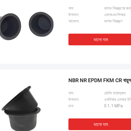
নাম:
ভালভ নিয়ন্ত্রণের জ
উপাদান:
এফকেএম সিআর
আবেদন:
ভালভ নিয়ন্ত্রণ
ভালো দাম
NBR NR EPDM FKM CR বায়ুসংক্রান
নাম:
রোলিং ডায়াফ্রাম
উপাদান:
এনবিআর এনআর ইপ
চাপ:
0.1-1 MPa
ভালো দাম