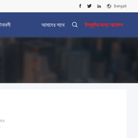
Bengali
টনাবলী
আমাদের সাথে
উদ্ধৃতির জন্য আবেদন
যোগাযোগ করুন
িআর
ড