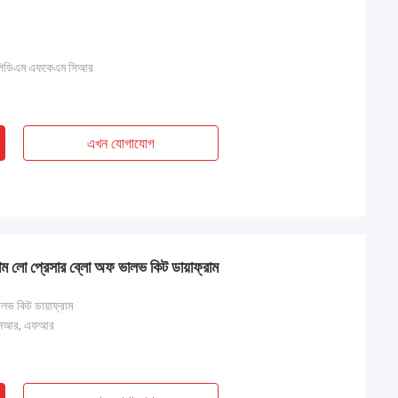
িডিএম এফকেএম সিআর
এখন যোগাযোগ
রাম লো প্রেসার ব্লো অফ ভালভ কিট ডায়াফ্রাম
লভ কিট ডায়াফ্রাম
সিআর, এফআর