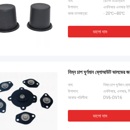
নাম:
রোলিং ডায়াফ্রাম
উপাদান:
এনবিআর এনআর ইপ
কাজ তাপমাত্রা:
- 20℃~80℃
ভালো দাম
নিম্ন চাপ ঘূর্ণমান ব্লোআউট ভালভের জন্য
নাম:
নিম্ন চাপ ঘূর্ণমান ব
উপাদান:
এনবিআর, এনআর, 
আকার পরিসীমা:
DV6-DV16
ভালো দাম