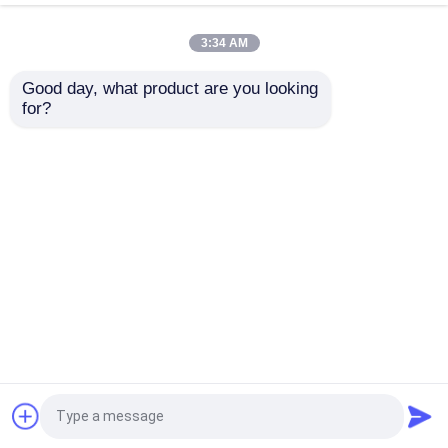
ভালভের জন্য ডায়াফ্রাম
3:34 AM
ভালো দাম
ভালো দাম
Good day, what product are you looking 
for?
আমাদের সাথে যোগাযোগ করুন
আমাদের সাথে যোগাযোগ করুন
আরো দেখুন
বাড়ি
আমাদের সম্পর্কে
আমাদের সাথে যোগাযোগ করুন
Desktop Site
সাইট ম্যাপ
গোপনীয়তা নীতি
গুণ
রাবার ডায়াফ্রাম সীল
চীন কারখানা.Copyright © 2026
Hongum Technology (Shanghai) Co., Ltd. All
Rights Reserved.