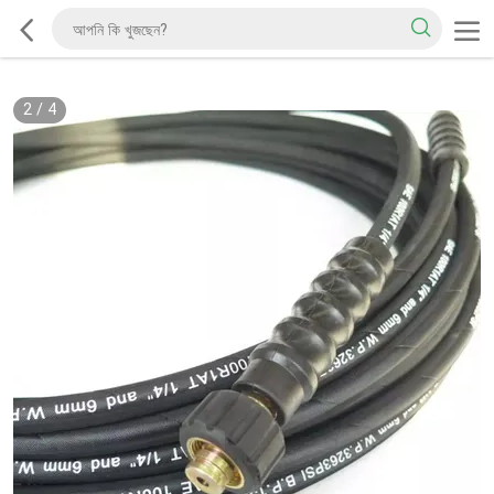
2
/
4