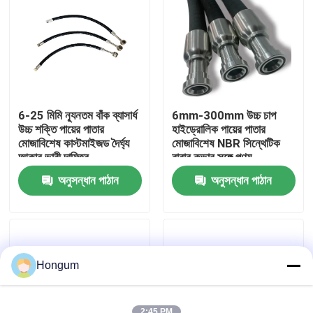
কারখানা পরিদর্শন
গুণমান নিয়ন্ত্রণ
6-25 মিমি ন্যূনতম বাঁক ব্যাসার্ধ
6mm-300mm উচ্চ চাপ
খবর
উচ্চ শক্তি পায়ের পাতার
হাইড্রোলিক পায়ের পাতার
মোজাবিশেষ কাস্টমাইজড দৈর্ঘ্য
মোজাবিশেষ NBR সিন্থেটিক
আকার ভারী দায়িত্ব
রাবার কভার সঙ্গে পণ্য
অ্যাপ্লিকেশন জন্য
স্পেসিফিকেশন
মামলা
অনুসন্ধান পাঠান
অনুসন্ধান পাঠান
একটি উদ্ধৃতি অনুরোধ করুন
রাবার ডায়াফ্রাম সীল
Hongum
ভালভ রাবার ডায়াফ্রাম
2:45 PM