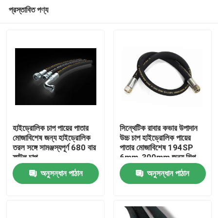
প্রস্তাবিত পণ্য
হাইড্রোলিক চাপ পায়ের পাতার
সিন্থেটিক রাবার কভার উপাদান
মোজাবিশেষ জন্য হাইড্রোলিক
উচ্চ চাপ হাইড্রোলিক পায়ের
তরল সঙ্গে সামঞ্জস্যপূর্ণ 680 বার
পাতার মোজাবিশেষ 194SP
বাড়ি
ফাটল চাপ
6mm-300mm জন্য শিল্প
অনুসন্ধান পাঠান
অনুসন্ধান পাঠান
পণ্য
আমাদের সম্বন্ধে