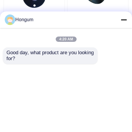
সিআর এফআর ফিল্টার পালস ভালভ
ডায়াফ্রাগম ফিট ZBS ZCA
Hongum
ডায়াফ্রাম বার্ধক্য প্রতিরোধ
নেতিবাচক ভ্যাকুয়াম সোলিনয়েড
ভালভ পালস ভালভ
4:20 AM
ভালো দাম
ভালো দাম
Good day, what product are you looking 
for?
আমাদের সাথে যোগাযোগ করুন
আমাদের সাথে যোগাযোগ করুন
আরো দেখুন
বাড়ি
আমাদের সম্পর্কে
আমাদের সাথে যোগাযোগ করুন
Desktop Site
সাইট ম্যাপ
গোপনীয়তা নীতি