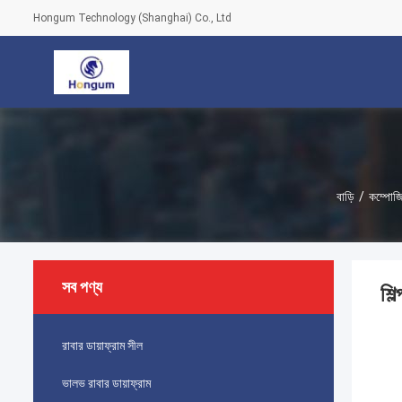
Hongum Technology (Shanghai) Co., Ltd
বাড়ি
/
কম্পোজি
সব পণ্য
শি
রাবার ডায়াফ্রাম সীল
ভালভ রাবার ডায়াফ্রাম