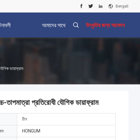
Bengali
টনাবলী
আমাদের সাথে
উদ্ধৃতির জন্য আবেদন
যোগাযোগ করুন
ৌগিক ডায়াফ্রাম
-তাপমাত্রা প্রতিরোধী যৌগিক ডায়াফ্রাম
চীন
নাম
HONGUM