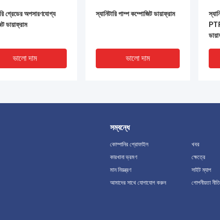
ারি গ্রেডের অপসারণযোগ্য
স্যানিটারি পাম্প কম্পোজিট ডায়াফ্রাম
স্যান
ট ডায়াফ্রাম
PTF
ডায়া
ভালো দাম
ভালো দাম
সম্বন্ধে
কোম্পানির প্রোফাইল
খবর
কারখানা ভ্রমণ
ক্ষেত্রে
মান নিয়ন্ত্রণ
সাইট ম্যাপ
V
আমাদের সাথে যোগাযোগ করুন
গোপনীয়তা নীতি
্রতিস্থাপন Irritrol ভালভ
ফার্মাসিউটিক্যাল যন্ত্রপাতির জন্য বন্ডেড
খাদ্
্য আঠালো যৌগিক ডায়াফ্রাম
কম্পোজিট ডায়াফ্রাম PTFE EPDM
জন্য
NBR