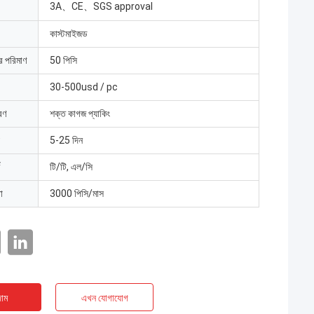
3A、CE、SGS approval
কাস্টমাইজড
ার পরিমাণ
50 পিসি
30-500usd / pc
রণ
শক্ত কাগজ প্যাকিং
5-25 দিন
টি/টি, এল/সি
া
3000 পিসি/মাস
াম
এখন যোগাযোগ