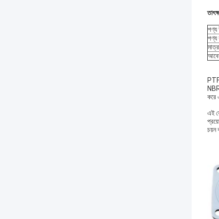
তাৎক্
পণ্য
পণ্য 
মাত্র
আবেদ
PTFE
NBR 
করে এ
এই যৌ
প্রয
চয়ন