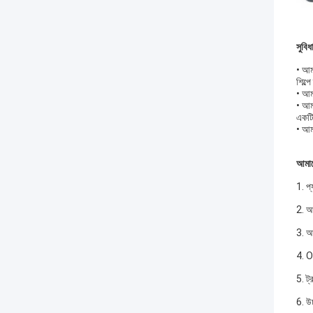
সুবিধ
• আমা
শিল্প
• আমা
• আমা
একটি
• আম
আমাদ
1. প্
2. আ
3. আ
4. O
5. ট্
6. উচ