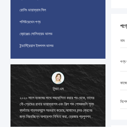
রোলিং ডায়াফ্রাম সিল
পলিউরেথেন পণ্য
পণ্
ব্রোঞ্জের সোলিনয়েড ভালভ
নাম
ইন্ডাস্ট্রিয়াল ইমপলস ভালভ
পণ্য 
কাজে
লিন্ডা.এম
২০২০ সালে হংকমের সাথে সহযোগিতা করার পর থেকে, তাদের
২০২০ সাল
বিশে
নৌ-গ্রেডের রাবার ডায়াফ্রাগম এবং শিল্প শক শোষকগুলি শূন্য
নৌ-গ্রেডে
ব্যর্থতার পারফরম্যান্স সরবরাহ করেছে,আমাদের বন্দর ক্রেনের
ব্যর্থতার
জন্য নিরবচ্ছিন্ন অপারেশন নিশ্চিত করা, ড্রেজার প্রপুলশন
জন্য নিরব
সিস্টেম, এবং এলএনজি ক্যারিয়ার সরঞ্জাম।
সিস্টেম, 