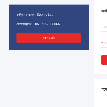
একটি
ব্যক্তি যোগাযোগ :
Sophia Lau
হোয়াটসঅ্যাপ :
+8617717306066
যোগাযোগ
পণ্য