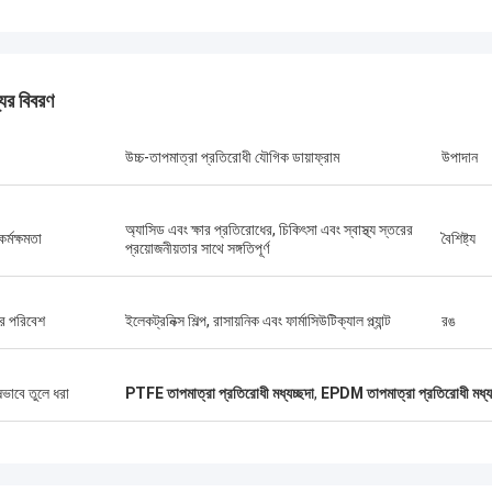
যের বিবরণ
উচ্চ-তাপমাত্রা প্রতিরোধী যৌগিক ডায়াফ্রাম
উপাদান
অ্যাসিড এবং ক্ষার প্রতিরোধের, চিকিৎসা এবং স্বাস্থ্য স্তরের
কর্মক্ষমতা
বৈশিষ্ট্য
প্রয়োজনীয়তার সাথে সঙ্গতিপূর্ণ
র পরিবেশ
ইলেকট্রনিক্স শিল্প, রাসায়নিক এবং ফার্মাসিউটিক্যাল প্ল্যান্ট
রঙ
লিন্ডা.এম
ে হংকমের সাথে সহযোগিতা করার পর থেকে, তাদের
ষভাবে তুলে ধরা
PTFE তাপমাত্রা প্রতিরোধী মধ্যচ্ছদা
,
EPDM তাপমাত্রা প্রতিরোধী মধ্যচ
র রাবার ডায়াফ্রাগম এবং শিল্প শক শোষকগুলি শূন্য
 পারফরম্যান্স সরবরাহ করেছে,আমাদের বন্দর ক্রেনের
চ্ছিন্ন অপারেশন নিশ্চিত করা, ড্রেজার প্রপুলশন
এবং এলএনজি ক্যারিয়ার সরঞ্জাম।