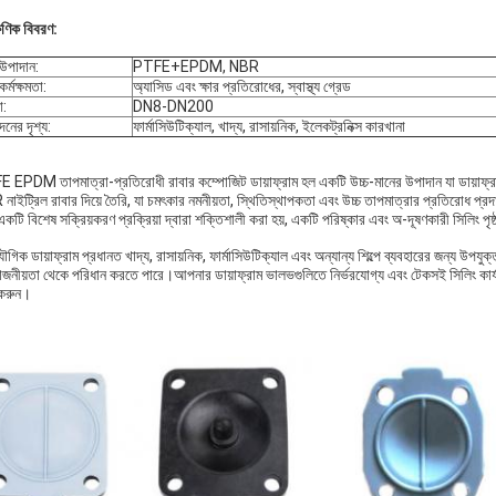
ষণিক বিবরণ:
 উপাদান:
PTFE+EPDM, NBR
কর্মক্ষমতা:
অ্যাসিড এবং ক্ষার প্রতিরোধের, স্বাস্থ্য গ্রেড
া:
DN8-DN200
নের দৃশ্য:
ফার্মাসিউটিক্যাল, খাদ্য, রাসায়নিক, ইলেকট্রনিক্স কারখানা
 EPDM তাপমাত্রা-প্রতিরোধী রাবার কম্পোজিট ডায়াফ্রাম হল একটি উচ্চ-মানের উপাদান যা ডায়াফ্
নাইট্রিল রাবার দিয়ে তৈরি, যা চমৎকার নমনীয়তা, স্থিতিস্থাপকতা এবং উচ্চ তাপমাত্রার প্রতিরোধ প
কটি বিশেষ সক্রিয়করণ প্রক্রিয়া দ্বারা শক্তিশালী করা হয়, একটি পরিষ্কার এবং অ-দূষণকারী সিলিং পৃষ
গিক ডায়াফ্রাম প্রধানত খাদ্য, রাসায়নিক, ফার্মাসিউটিক্যাল এবং অন্যান্য শিল্পে ব্যবহারের জন্য উপযুক
়োজনীয়তা থেকে পরিধান করতে পারে।আপনার ডায়াফ্রাম ভালভগুলিতে নির্ভরযোগ্য এবং টেকসই সিলিং ক
 করুন।