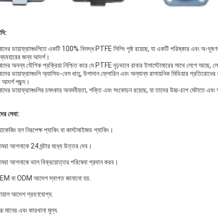
াদি:
দের ডায়াফ্রামগুলিতে একটি 100% বিশুদ্ধ PTFE সিলিং পৃষ্ঠ রয়েছে, যা একটি পরিষ্কার এবং অ-দূষণকার
ে ব্যবহারের জন্য আদর্শ।
দের অনন্য যৌগিক প্রক্রিয়া নিশ্চিত করে যে PTFE দৃঢ়ভাবে রাবার ইলাস্টোমারের সাথে লেগে আছে, লেয়
দের ডায়াফ্রামগুলি অ্যাসিড-বেস ধাতু, উপাদান ফ্লোরিন এবং অন্যান্য রাসায়নিক মিডিয়ার প্রতিরোধের ক
 আদর্শ পছন্দ।
াদের ডায়াফ্রামগুলির চমৎকার অনমনীয়তা, শক্তি এবং সংকোচন রয়েছে, যা তাদের উচ্চ-চাপ মেটাতে এবং
ের সেবা:
যাকেজিং হল নিরপেক্ষ প্যাকিং বা কাস্টমাইজড প্যাকিং।
মরা আপনাকে 24 ঘন্টার মধ্যে উত্তর দেব।
মরা আপনাকে ভাল বিক্রয়োত্তর পরিষেবা প্রদান করব।
EM বা ODM আদেশ স্বাগত জানানো হয়.
রায়াল আদেশ গ্রহণযোগ্য.
্চ মানের এবং কারখানা মূল্য.