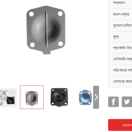
সাক্ষ্যদান
মডেল নম্বার
ন্যূনতম চাহিদ
মূল্য
প্যাকেজিং বিব
ডেলিভারি সময়
পরিশোধের শর্ত
যোগানের ক্ষমত
ভালো দ