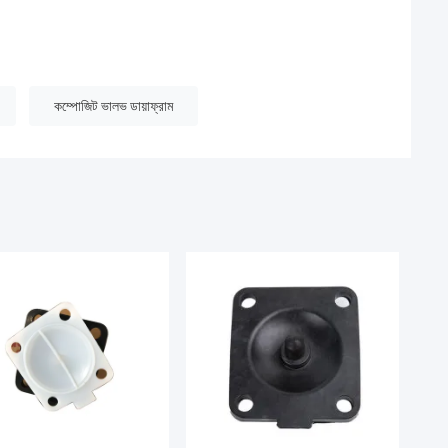
কম্পোজিট ভালভ ডায়াফ্রাম