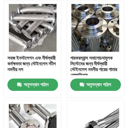
সহজ ইনস্টলেশন এবং দীর্ঘস্থায়ী
পারফরম্যান্স সমালোচনামূলক
কর্মক্ষমতা জন্য স্টেইনলেস স্টীল
সিস্টেমের জন্য দীর্ঘস্থায়ী
নমনীয় নল
স্টেইনলেস নমনীয় পায়ের পাতার
মোজাবিশেষ
অনুসন্ধান পাঠান
অনুসন্ধান পাঠান
বাড়ি
পণ্য
আমাদের সম্বন্ধে