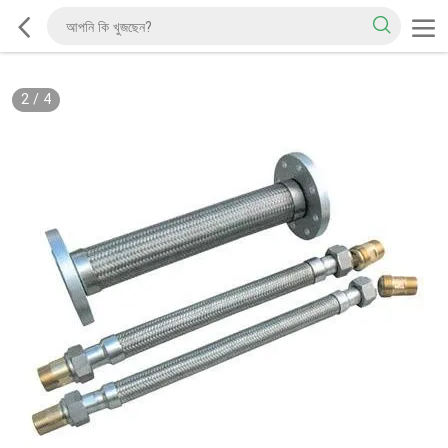
2
/
4