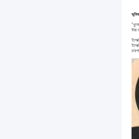
ভূমিক
"ধুলো
উচ্চ
ইলেক্
ইলেক
চারপা