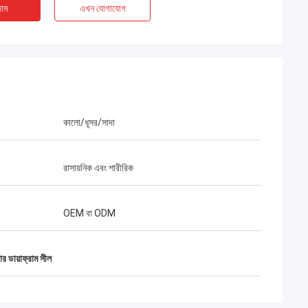
াম
এখন যোগাযোগ
কালো/ধূসর/সাদা
রাসায়নিক এবং শারীরিক
OEM বা ODM
র ডায়াফ্রাম সীল