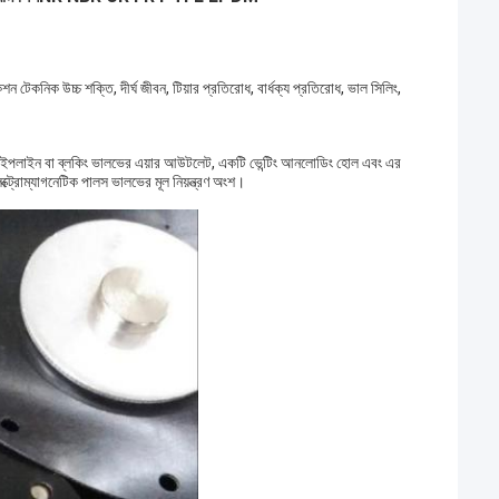
ন টেকনিক উচ্চ শক্তি, দীর্ঘ জীবন, টিয়ার প্রতিরোধ, বার্ধক্য প্রতিরোধ, ভাল সিলিং,
়ার পাইপলাইন বা ব্লকিং ভালভের এয়ার আউটলেট, একটি ভেন্টিং আনলোডিং হোল এবং এর
্ট্রোম্যাগনেটিক পালস ভালভের মূল নিয়ন্ত্রণ অংশ।