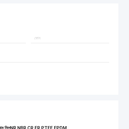
াম সিল
NR NBR CR FR PTFE EPDM