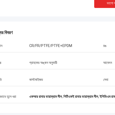
ভালো দ
যের বিবরণ
ান
CR/FR/PTFE/PTFE+EPDM
রঙ
র
গ্রাহকের অঙ্কন অনুযায়ী
আবেদন
তি
কাস্টমাইজড
সেবা
লিন্ডা.এম
ে হংকমের সাথে সহযোগিতা করার পর থেকে, তাদের
র রাবার ডায়াফ্রাগম এবং শিল্প শক শোষকগুলি শূন্য
ষভাবে তুলে ধরা
এফআর রাবার ডায়াফ্রাম সীল
,
পিটিএফই রাবার ডায়াফ্রাম সীল
,
ইপিডিএম রাবা
 পারফরম্যান্স সরবরাহ করেছে,আমাদের বন্দর ক্রেনের
চ্ছিন্ন অপারেশন নিশ্চিত করা, ড্রেজার প্রপুলশন
এবং এলএনজি ক্যারিয়ার সরঞ্জাম।