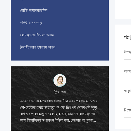
রোলিং ডায়াফ্রাম সিল
পলিউরেথেন পণ্য
ব্রোঞ্জের সোলিনয়েড ভালভ
পণ্
ইন্ডাস্ট্রিয়াল ইমপলস ভালভ
উপাদ
আকা
আকৃ
লিন্ডা.এম
২০২০ সালে হংকমের সাথে সহযোগিতা করার পর থেকে, তাদের
২০২০ সাল
নৌ-গ্রেডের রাবার ডায়াফ্রাগম এবং শিল্প শক শোষকগুলি শূন্য
নৌ-গ্রেডে
বিশে
ব্যর্থতার পারফরম্যান্স সরবরাহ করেছে,আমাদের বন্দর ক্রেনের
ব্যর্থতার
জন্য নিরবচ্ছিন্ন অপারেশন নিশ্চিত করা, ড্রেজার প্রপুলশন
জন্য নিরব
সিস্টেম, এবং এলএনজি ক্যারিয়ার সরঞ্জাম।
সিস্টেম, 