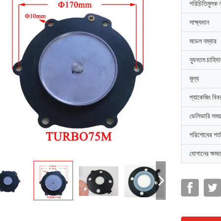
পরিচিতিমুলক 
সাক্ষ্যদান
মডেল নম্বার
ন্যূনতম চাহিদ
মূল্য
প্যাকেজিং বিব
ডেলিভারি সময়
পরিশোধের শর্ত
যোগানের ক্ষমত