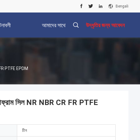
Bengali
টনাবলী
আমাদের সাথে
উদ্ধৃতির জন্য আবেদন
যোগাযোগ করুন
 CR FR PTFE EPDM
ডায়াফ্রাম সিল NR NBR CR FR PTFE
চীন