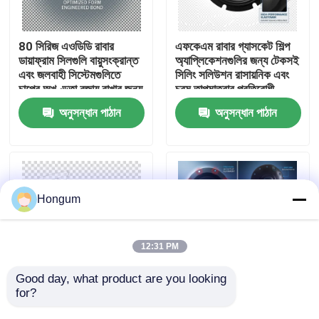
কারখানা পরিদর্শন
80 সিরিজ এওডিডি রাবার
এফকেএম রাবার গ্যাসকেট শিল্প
ডায়াফ্রাম সিলগুলি বায়ুসংক্রান্ত
অ্যাপ্লিকেশনগুলির জন্য টেকসই
এবং জলবাহী সিস্টেমগুলিতে
সিলিং সলিউশন রাসায়নিক এবং
গুণমান নিয়ন্ত্রণ
চাপের অখণ্ডতা বজায় রাখার জন্য
চরম তাপমাত্রার প্রতিরোধী
আদর্শ পছন্দ
অনুসন্ধান পাঠান
অনুসন্ধান পাঠান
খবর
মামলা
Hongum
একটি উদ্ধৃতি অনুরোধ করুন
12:31 PM
রাবার ডায়াফ্রাম সীল
Good day, what product are you looking 
for?
রাসায়নিক অপারেটিং পরিবেশ
ডায়াফ্রাগম সিল ইলাস্টোমারিক
রাবার ডায়াফ্রাগম সিলগুলি
সিল নমনীয় আন্দোলন এবং কম্পন
ভালভ রাবার ডায়াফ্রাম