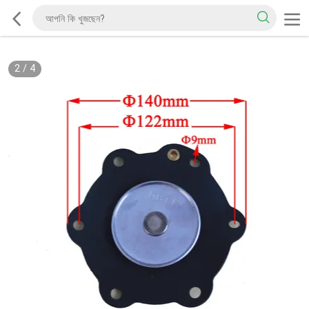
2
/
4