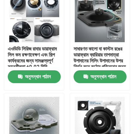
এওডিডি সিরিজ রাবার ডায়াফ্রাম
সাধারণত কালো বা কাস্টম রঙের
সিল কম রক্ষণাবেক্ষণ এবং শিল্প
ডায়াফ্রাম ব্যারিয়ার তাপমাত্রা
কার্যক্রমের জন্য সামঞ্জস্যপূর্ণ
উপাদানের সিলিং উপাদানের উপর
সহনশীলতা ±0.02 মিমি
নির্ভর করে কঠোর পরিবেশের জন্য
সরবরাহ করে
উপযুক্ত
অনুসন্ধান পাঠান
অনুসন্ধান পাঠান
বাড়ি
পণ্য
আমাদের সম্বন্ধে