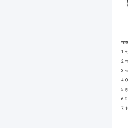
আমাদ
1. প্
2. আ
3. আ
4. O
5. ট্
6. উচ
7. 1