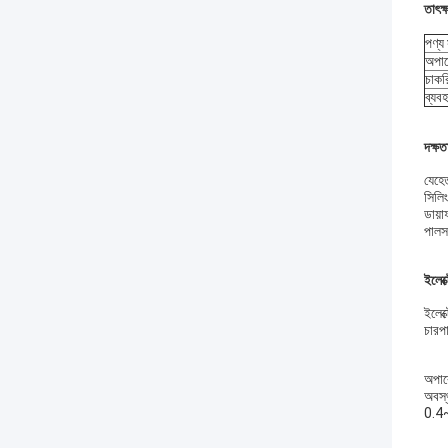
তাৎক্
পণ্য 
অপার
চাকর
ব্যবহ
দক্ষত
যেহেত
সিলি
ডায়া
পালস
ইলেক্
ইলেক
চারপা
অপার
অবস্
0.4~