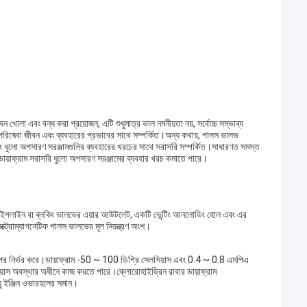
ন ঘন খোলা এবং বন্ধ করা প্রয়োজন, এটি শুধুমাত্র ভাল নমনীয়তা নয়, সর্বোচ্চ সম্ভাব্য
পরিষেবা জীবন এবং ব্যবহারের প্রভাবের সাথে সম্পর্কিত।অন্য কথায়, পালস ভালভ
ে এবং ধুলো অপসারণ সরঞ্জামগুলির ব্যবহারের খরচের সাথে সরাসরি সম্পর্কিত।সাধারণত সমস্ত
ডায়াফ্রাম সরাসরি ধুলো অপসারণ সরঞ্জামের ব্যবহার খরচ কমাতে পারে।
়ার পাইপলাইন বা ব্লকিং ভালভের এয়ার আউটলেট, একটি ভেন্টিং আনলোডিং হোল এবং এর
্ট্রোম্যাগনেটিক পালস ভালভের মূল নিয়ন্ত্রণ অংশ।
র উপর নির্ভর করে।ডায়াফ্রাম -50 ~ 100 ডিগ্রি সেলসিয়াস এবং 0.4 ~ 0.8 এমপিএ
য়াস অবস্থার অধীনে কাজ করতে পারে।ক্লোরোহাইড্রিন রাবার ডায়াফ্রাম
 ইঞ্জিন ওভারহলের সমান।