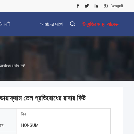
Bengali
টনাবলী
আমাদের সাথে
উদ্ধৃতির জন্য আবেদন
যোগাযোগ করুন
রতিরোধের রাবার কিট
ডায়াফ্রাম তেল প্রতিরোধের রাবার কিট
চীন
নাম
HONGUM