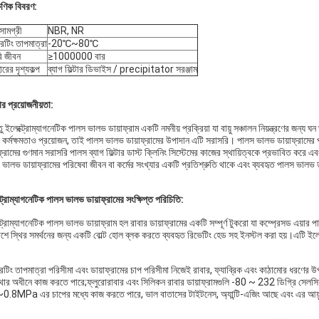
ষণিক বিবরণ:
সামগ্রী
NBR, NR
েটিং তাপমাত্রা
-20℃~80℃
ি জীবন
≥1000000 বার
ারের দৃশ্যকল্প
ব্যাগ ফিল্টার ডিভাইস / precipitator সরঞ্জাম
ার প্রয়োজনীয়তা:
ু ইলেক্ট্রোম্যাগনেটিক পালস ভালভ ডায়াফ্রাম একটি নমনীয় প্রক্রিয়া যা বায়ু সঞ্চালন নিয়ন্ত্রণের জন্য ঘ
ং কর্মক্ষমতাও প্রয়োজন, তাই পালস ভালভ ডায়াফ্রামের উপাদান এটি সরাসরি। পালস ভালভ ডায়াফ্রামের 
ফ্রামের গুণমান সরাসরি পালস ব্যাগ ফিল্টার ডাস্ট ক্লিনিং সিস্টেমের কাজের স্থায়িত্বকে প্রভাবিত কর
 ভালভ ডায়াফ্রামের পরিষেবা জীবন বা কর্মের সংখ্যার একটি প্রতিশ্রুতি থাকে এবং ব্যবহৃত পালস ভালভ 
ট্রোম্যাগনেটিক পালস ভালভ ডায়াফ্রামের সংক্ষিপ্ত পরিচিতি:
্ট্রোম্যাগনেটিক পালস ভালভ ডায়াফ্রাম হল রাবার ডায়াফ্রামের একটি সম্পূর্ণ টুকরো যা কম্প্রেসড এয
শে স্থির সমর্থনের জন্য একটি বোল্ট হোল ব্লক করতে ব্যবহৃত রিভেটিং হেড সহ ইনস্টল করা হয়।এটি ইলেক
েটিং তাপমাত্রা পরিসীমা এবং ডায়াফ্রামের চাপ পরিসীমা নিজেই রাবার, ফ্যাব্রিক এবং কাঠামোর ধরণে
থার অধীনে কাজ করতে পারে;ফ্লুরোরাবার এবং সিলিকন রাবার ডায়াফ্রামগুলি -80 ~ 232 ডিগ্রি সেলসি
0.8MPa এর চাপের মধ্যে কাজ করতে পারে, ভাল বাতাসের টাইটনেস, অ্যান্টি-এজিং আছে এবং এর আয়ু