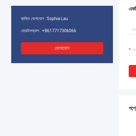
একটি
ব্যক্তি যোগাযোগ :
Sophia Lau
হোয়াটসঅ্যাপ :
+8617717306066
যোগাযোগ
পণ্য