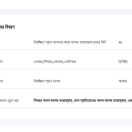
যের বিবরণ
নিমজ্জিত স্রাব ভালভের জন্য ভালভ ডায়াফ্রাম রাবার কিট
রঙ
ান
এনআর,সিআর,এফআর,এনবিআর
বৈশিষ্ট্য
দন
নিমজ্জিত স্রাব ভালভ
আকার
লিন্ডা.এম
ষভাবে তুলে ধরা
সিআর পালস ভালভ ডায়াফ্রাম
,
তেল প্রতিরোধের পালস ভালভ ডায়াফ্রাম
,
এফ
ে হংকমের সাথে সহযোগিতা করার পর থেকে, তাদের
র রাবার ডায়াফ্রাগম এবং শিল্প শক শোষকগুলি শূন্য
 পারফরম্যান্স সরবরাহ করেছে,আমাদের বন্দর ক্রেনের
চ্ছিন্ন অপারেশন নিশ্চিত করা, ড্রেজার প্রপুলশন
এবং এলএনজি ক্যারিয়ার সরঞ্জাম।