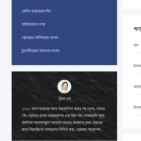
রোলিং ডায়াফ্রাম সিল
পলিউরেথেন পণ্য
পণ্
ব্রোঞ্জের সোলিনয়েড ভালভ
নাম
ইন্ডাস্ট্রিয়াল ইমপলস ভালভ
উপাদ
আবে
লিন্ডা.এম
বিশে
২০২০ সালে হংকমের সাথে সহযোগিতা করার পর থেকে, তাদের
২০২০ সাল
নৌ-গ্রেডের রাবার ডায়াফ্রাগম এবং শিল্প শক শোষকগুলি শূন্য
নৌ-গ্রেডে
ব্যর্থতার পারফরম্যান্স সরবরাহ করেছে,আমাদের বন্দর ক্রেনের
ব্যর্থতার
জন্য নিরবচ্ছিন্ন অপারেশন নিশ্চিত করা, ড্রেজার প্রপুলশন
জন্য নিরব
সিস্টেম, এবং এলএনজি ক্যারিয়ার সরঞ্জাম।
সিস্টেম, 