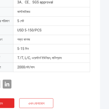
3A、CE、SGS approval
কাস্টমাইজড
ার পরিমাণ
5 সেট
USD 5-150/PCS
রণ
শক্ত কাগজ
5-15 দিন
T/T, L/C, ওয়েস্টার্ন ইউনিয়ন, মানিগ্রাম
া
2000সেট/মাস
াম
এখন যোগাযোগ