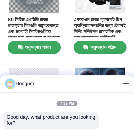
কারখানা পরিদর্শন
80 সিরিজ এওডিডি রাবার
এফকেএম রাবার গ্যাসকেট শিল্প
ডায়াফ্রাম সিলগুলি বায়ুসংক্রান্ত
অ্যাপ্লিকেশনগুলির জন্য টেকসই
এবং জলবাহী সিস্টেমগুলিতে
সিলিং সলিউশন রাসায়নিক এবং
গুণমান নিয়ন্ত্রণ
চাপের অখণ্ডতা বজায় রাখার জন্য
চরম তাপমাত্রার প্রতিরোধী
আদর্শ পছন্দ
অনুসন্ধান পাঠান
অনুসন্ধান পাঠান
খবর
মামলা
Hongum
একটি উদ্ধৃতি অনুরোধ করুন
7:39 PM
রাবার ডায়াফ্রাম সীল
Good day, what product are you looking 
for?
রাসায়নিক অপারেটিং পরিবেশ
ডায়াফ্রাগম সিল ইলাস্টোমারিক
রাবার ডায়াফ্রাগম সিলগুলি
সিল নমনীয় আন্দোলন এবং কম্পন
ভালভ রাবার ডায়াফ্রাম