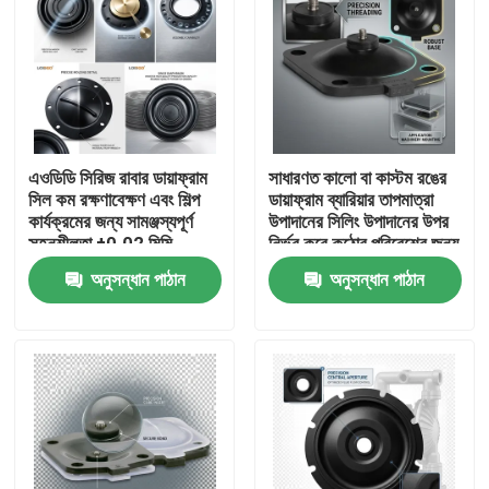
এওডিডি সিরিজ রাবার ডায়াফ্রাম
সাধারণত কালো বা কাস্টম রঙের
সিল কম রক্ষণাবেক্ষণ এবং শিল্প
ডায়াফ্রাম ব্যারিয়ার তাপমাত্রা
কার্যক্রমের জন্য সামঞ্জস্যপূর্ণ
উপাদানের সিলিং উপাদানের উপর
সহনশীলতা ±0.02 মিমি
নির্ভর করে কঠোর পরিবেশের জন্য
সরবরাহ করে
উপযুক্ত
অনুসন্ধান পাঠান
অনুসন্ধান পাঠান
বাড়ি
পণ্য
আমাদের সম্বন্ধে