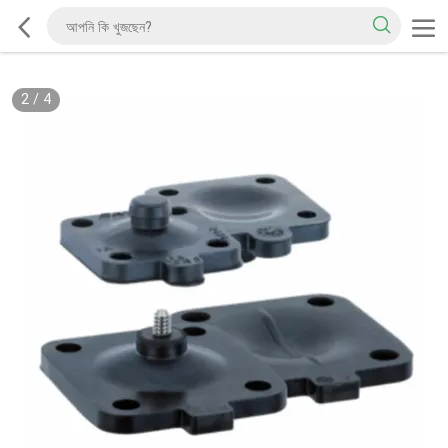
2
/
4