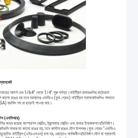
গ্যাসকেট
রাবারের আদর্শ বেধ 1/64″ থেকে 1/4″ পুরু পর্যন্ত।নাইট্রিল রাবারগুলির কঠোরতা
ি কালো রঙের হয় তবে আমাদের এফডিএ (ফুড গ্রেড) নাইট্রিল গ্যাসকেটগুলিও সাদাতে
) ব্যাকিং সহ বা ছাড়াই পাওয়া যায়।
কেটস (এনবিআর)
ির মধ্যে রয়েছে কম্প্রেশন মোল্ডিং, ট্রান্সফার মোল্ডিং এবং রাবার ইনজেকশন ছাঁচনির্মাণ।
াসকেটগুলি সাধারণত কালো রঙের হয়, তবে কাস্টম রঙের যৌগ উপলব্ধ।ফুড গ্রেড "এফডিএ
টেড নাইট্রিল (এইচএসএন) বলা হয়, এছাড়াও সার্বজনীন ছাঁচনির্মাণ যৌগ যা প্রায়শই