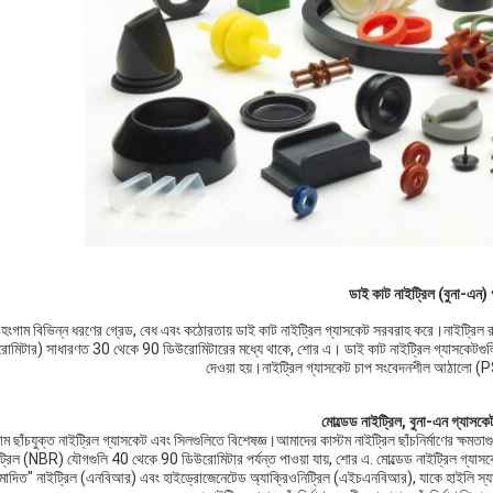
ডাই কাট নাইট্রিল (বুনা-এন) 
হংগাম বিভিন্ন ধরণের গ্রেড, বেধ এবং কঠোরতায় ডাই কাট নাইট্রিল গ্যাসকেট সরবরাহ করে।নাইট্রিল 
রোমিটার) সাধারণত 30 থেকে 90 ডিউরোমিটারের মধ্যে থাকে, শোর এ। ডাই কাট নাইট্রিল গ্যাসকেটগুল
দেওয়া হয়।নাইট্রিল গ্যাসকেট চাপ সংবেদনশীল আঠালো (PSA
মোল্ডেড নাইট্রিল, বুনা-এন গ্যাস
াম ছাঁচযুক্ত নাইট্রিল গ্যাসকেট এবং সিলগুলিতে বিশেষজ্ঞ।আমাদের কাস্টম নাইট্রিল ছাঁচনির্মাণের ক্ষমতাগুল
ট্রিল (NBR) যৌগগুলি 40 থেকে 90 ডিউরোমিটার পর্যন্ত পাওয়া যায়, শোর এ. মোল্ডেড নাইট্রিল গ্য
োদিত" নাইট্রিল (এনবিআর) এবং হাইড্রোজেনেটেড অ্যাক্রিওনিট্রিল (এইচএনবিআর), যাকে হাইলি স্যাচুরে