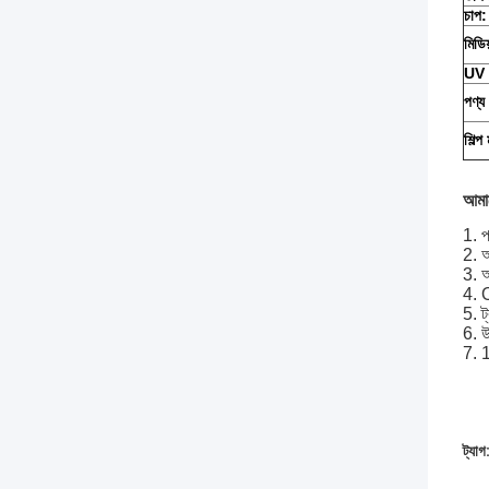
চাপ:
মিডিয
UV 
পণ্য
শিল্প
আমাদ
1. প
2. আ
3. আ
4. 
5. ট
6. উ
7. 
ট্যাগ