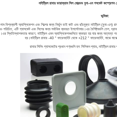
নাইট্রিল রাবার ডায়াফ্রাম সিল মোল্ডেড বুনা-এন গসকেট কম্প্রেশন মোল
ভূমিকা:
ংগাম বিশ্বব্যাপী অ্যাপ্লিকেশন এবং শিল্পের জন্য নির্ভুল ডাই কাট এবং ছাঁচযুক্ত নাইট্রিল (বুনা-এন
েও পরিচিত, এটি গ্যাসকেট এবং সিলের জন্য সর্বাধিক ব্যবহৃত ইলাস্টোমার।এর বৈশিষ্ট্যগুলি তেল, দ্রা
।এর স্থিতিস্থাপকতার কারণে, নাইট্রিল এমন অ্যাপ্লিকেশনগুলিতে ব্যবহৃত হয় যার জন্য অত্যন্ত গরম 
হয়।নাইট্রিল রাবার -40 ° ফারেনহাইট থেকে +212 ° ফারেনহাইট, মাঝে মাঝে
রাবার সিলিং গ্যাসকেটের প্রধান পণ্যগুলি হল: সিলিকন প্যাড, নাইট্রিল রাবার 