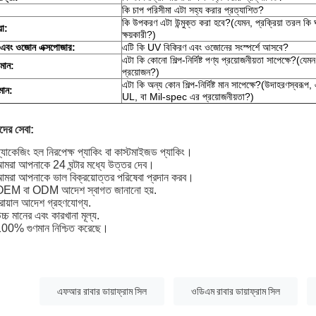
কি চাপ পরিসীমা এটা সহ্য করার প্রত্যাশিত?
কি উপকরণ এটা উন্মুক্ত করা হবে?(যেমন, প্রক্রিয়া তরল কি ঘষ
়া:
ক্ষয়কারী?)
এবং ওজোন এক্সপোজার:
এটি কি UV বিকিরণ এবং ওজোনের সংস্পর্শে আসবে?
এটা কি কোনো শিল্প-নির্দিষ্ট পণ্য প্রয়োজনীয়তা সাপেক্ষে?(যেমন
 মান:
প্রয়োজন?)
এটা কি অন্য কোন শিল্প-নির্দিষ্ট মান সাপেক্ষে?(উদাহরণস্বরূপ
 মান:
UL, বা Mil-spec এর প্রয়োজনীয়তা?)
ের সেবা:
্যাকেজিং হল নিরপেক্ষ প্যাকিং বা কাস্টমাইজড প্যাকিং।
মরা আপনাকে 24 ঘন্টার মধ্যে উত্তর দেব।
মরা আপনাকে ভাল বিক্রয়োত্তর পরিষেবা প্রদান করব।
OEM বা ODM আদেশ স্বাগত জানানো হয়.
্রায়াল আদেশ গ্রহণযোগ্য.
চ্চ মানের এবং কারখানা মূল্য.
100% গুণমান নিশ্চিত করেছে।
:
এফআর রাবার ডায়াফ্রাম সিল
ওডিএম রাবার ডায়াফ্রাম সিল