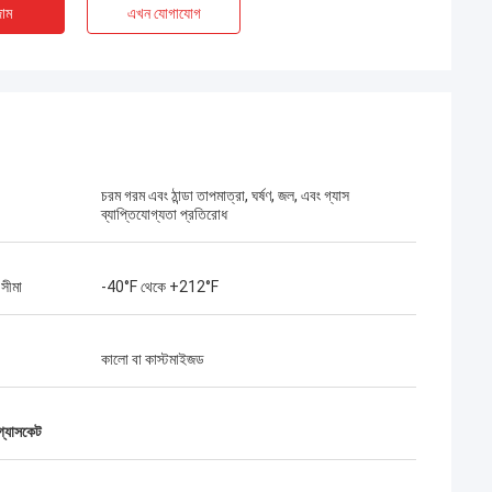
াম
এখন যোগাযোগ
চরম গরম এবং ঠান্ডা তাপমাত্রা, ঘর্ষণ, জল, এবং গ্যাস
ব্যাপ্তিযোগ্যতা প্রতিরোধ
 সীমা
-40°F থেকে +212°F
কালো বা কাস্টমাইজড
 গ্যাসকেট