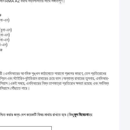
্পের মান RMA A2 যথার্থ সহনশীলতার সাথে সঙ্গতিপূর্ণ।
ড
ুনা-এন)
 (বুনা-এন)
ুনা-এন)
বুনা-এন)
না-এন)
্জ
দায়ী।এনবিআরের আণবিক শৃঙ্খল কাঠামোতে সায়ানো গ্রুপের কারণে, তেল প্রতিরোধের
্রিন এবং স্টাইরিন-বুটাডিয়ান রাবারের চেয়ে ভাল।অন্যান্য রাবারের তুলনায়, এনবিআর-
সিয়াস।একই সময়ে, এনবিআরের নিম্ন তাপমাত্রা প্রতিরোধ ক্ষমতা রয়েছে এবং সর্বনিম্ন
লসিয়াসে পৌঁছাতে পারে।
শ্চিত করার জন্য বেশ কয়েকটি বিষয় মাথায় রাখতে হবে।
কিছু
মূল বিবেচনা
হয়: