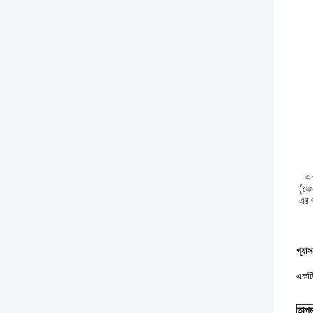
এন
(যেম
এর প
গ্যা
একটি 
তাপম