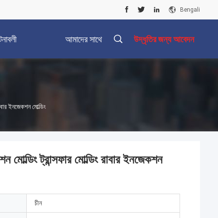
Bengali
টনাবলী
আমাদের সাথে
উদ্ধৃতির জন্য আবেদন
যোগাযোগ করুন
রাবার ইনজেকশন মোল্ডিং
শন মোল্ডিং ট্রান্সফার মোল্ডিং রাবার ইনজেকশন
চীন