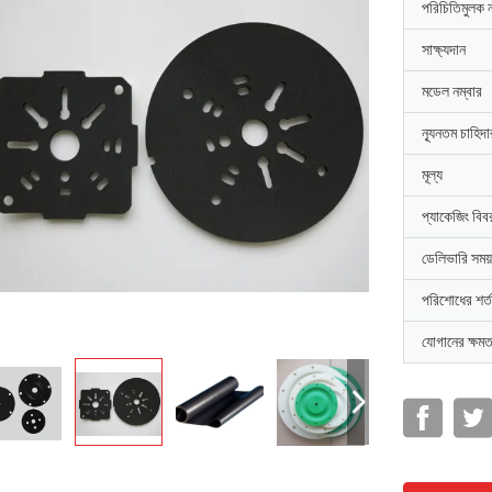
পরিচিতিমুলক 
সাক্ষ্যদান
মডেল নম্বার
ন্যূনতম চাহিদ
মূল্য
প্যাকেজিং বিব
ডেলিভারি সময়
পরিশোধের শর্ত
যোগানের ক্ষমত