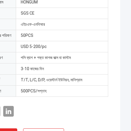
নাম
HONGUM
SGS CE
এইচএফ-এনবিআর
ার পরিমাণ
50PCS
USD 5-200/pc
রণ
পলি ব্যাগ + শক্ত কাগজ বাক্স বা কাস্টম
3-10 কাজের দিন
T/T, L/C, D/P, ওয়েস্টার্ন ইউনিয়ন, মানিগ্রাম
া
500PCS/সপ্তাহ