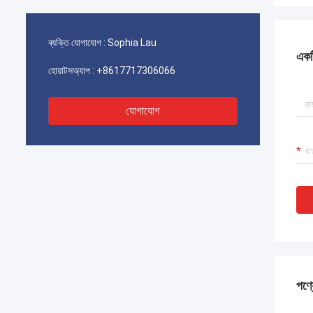
ব্যক্তি যোগাযোগ :
Sophia Lau
একটি
হোয়াটসঅ্যাপ :
+8617717306066
যোগাযোগ
পণ্য