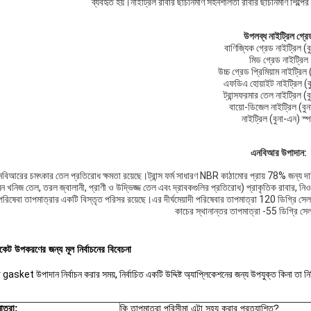
ব্যবহৃত হয়।নাইট্রিল রাবার ছাঁচনির্মাণ সহনশীলতা রাবার ছাঁচনির্মাণ শিল
উপলব্ধ নাইট্রিল গ্রে
বাণিজ্যিক গ্রেড নাইট্রিল (ব
মিড গ্রেড নাইট্রিল
উচ্চ গ্রেড প্রিমিয়াম নাইট্রিল
এফডিএ হোয়াইট নাইট্রিল (ব
ট্রান্সফরমার তেল নাইট্রিল (
বায়ো-ডিজেল নাইট্রিল (বু
নাইট্রিল (বুনা-এন) স্পঞ
এনবিআর উপাদান:
বিআরের চমৎকার তেল প্রতিরোধ ক্ষমতা রয়েছে।ট্রান্স ফর্ম সাধারণ NBR কাঠামোর প্রায় 78% জন্য 
ন খনিজ তেল, তরল জ্বালানী, প্রাণী ও উদ্ভিজ্জ তেল এবং দ্রাবকগুলির প্রতিরোধ) প্রাকৃতিক রাবার, নিওপ
রিষেবা তাপমাত্রার একটি বিস্তৃত পরিসর রয়েছে।এর দীর্ঘমেয়াদী পরিষেবার তাপমাত্রা 120 ডিগ্রি সেল
কাচের স্থানান্তর তাপমাত্রা -55 ডিগ্রি সে
সকেট উপকরণের জন্য মূল নির্বাচনের বিবেচনা
gasket উপাদান নির্বাচন করার সময়, নির্বাচিত একটি উদ্দিষ্ট অ্যাপ্লিকেশনের জন্য উপযুক্ত কিনা তা নি
াত্রা:
কি তাপমাত্রা পরিসীমা এটা সহ্য করার প্রত্যাশিত?