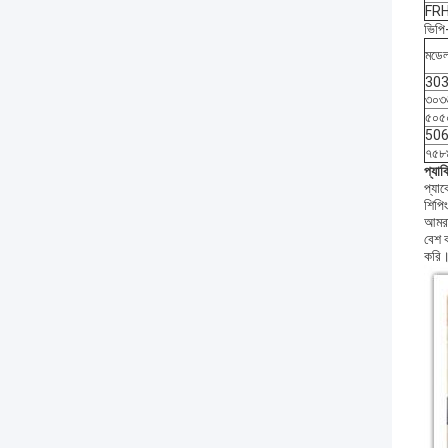
FR
ভিপি
মডে
30
৩০৩
৫০৫
50
৭৫৮
প্যাক
প্যাক
শিপি
আমরা
বেশ ক
করি