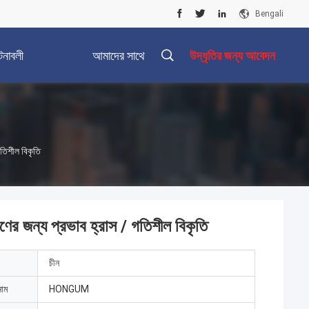
Bengali
টনাবলী
আমাদের সাথে
উদ্ধৃতির জন্য আবেদন
যোগাযোগ করুন
তিশীল বিকৃতি
র জন্য প্রভাব হ্রাস / গতিশীল বিকৃতি
চীন
নাম
HONGUM