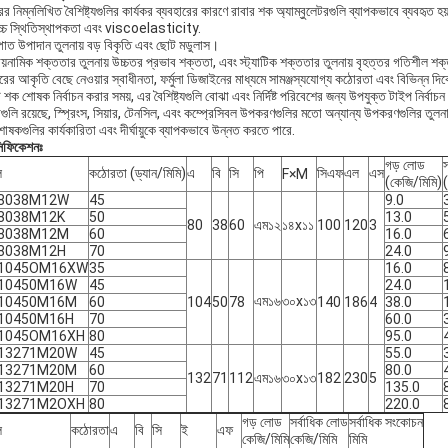
ের নিম্নলিখিত বৈশিষ্ট্যগুলির কার্যকর ব্যবহারের কারণে রাবার শক অ্যাম্বুলেটরগুলি ব্যাপকভাবে ব্যবহৃত হয
চ্চ স্থিতিস্থাপকতা এবং viscoelasticity.
পাত উপাদান তুলনায় বড় বিকৃতি এবং ছোট মডুলাস।
ায়নামিক শক্ততার তুলনায় উচ্চতর প্রভাব শক্ততা, এবং স্ট্যাটিক শক্ততার তুলনায় বৃহত্তর গতিশীল শক
ের আকৃতি বেছে নেওয়ার স্বাধীনতা, ফর্মুলা ডিজাইনের মাধ্যমে সামঞ্জস্যযোগ্য কঠোরতা এবং বিভিন্ন দ
শক শোষক নির্বাচন করার সময়, এর বৈশিষ্ট্যগুলি বোঝা এবং নির্দিষ্ট পরিবেশের জন্য উপযুক্ত টাইপ নির্
ধাগুলি রয়েছে, স্প্রিংস, সিয়ার, টেনসিল, এবং কম্প্রেসিবল উপকরণগুলির মতো অন্যান্য উপকরণগুলির 
ষকগুলির কার্যকারিতা এবং দীর্ঘায়ুকে ব্যাপকভাবে উন্নত করতে পারে.
সিফিকেশনঃ
গড় লোড
স
ল
কঠোরতা (ড্যান/মিমি)
এ
বি
সি
পি
সিএফ
এল
এস
F×M
(কেজি/মিমি)
8038M12W
45
9.0
8038M12K
50
13.0
80
38
60
এম১২
১৪x১১
100
120
3
8038M12M
60
16.0
8038M12H
70
24.0
1045OM16XW
35
16.0
10450M16W
45
24.0
এম১৬
৩০x১৩
10450M16M
60
104
50
78
140
186
4
38.0
10450M16H
70
60.0
1045OM16XH
80
95.0
13271M20W
45
55.0
13271M20M
60
80.0
132
71
112
এম১৬
৩০x১৩
182
230
5
13271M20H
70
135.0
13271M2OXH
80
220.0
গড় লোড
সর্বাধিক লোড
সর্বাধিক সংকোচন
ল
কঠোরতা
এ
বি
সি
ই
এফ
কেজি/মিমি
কেজি/মিমি
মিমি