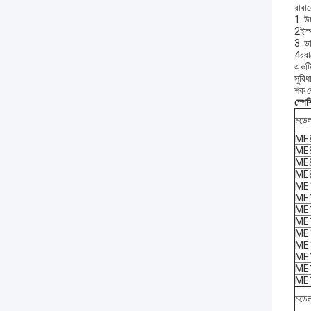
রাবার
1. উ
2ইস্
3. ড
4রবার
একটি 
সুবি
শক শো
স্পে
মডে
ME
ME
ME
ME
ME
ME
ME
ME
ME
ME
ME
ME
ME
মডে