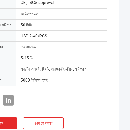
CE、SGS approval
ব্যক্তিগতকৃত
ার পরিমাণ
50 পিসি
USD 2-40/PCS
রণ
মান প্যাকেজ
5-15 দিন
এল/সি, এল/সি, টি/টি, ওয়েস্টার্ন ইউনিয়ন, মানিগ্রাম
া
5000 পিসি/সপ্তাহ
াম
এখন যোগাযোগ