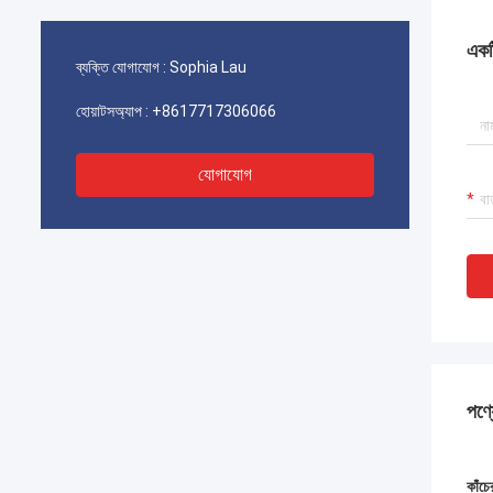
একটি
ব্যক্তি যোগাযোগ :
Sophia Lau
হোয়াটসঅ্যাপ :
+8617717306066
যোগাযোগ
পণ্য
কাঁচের