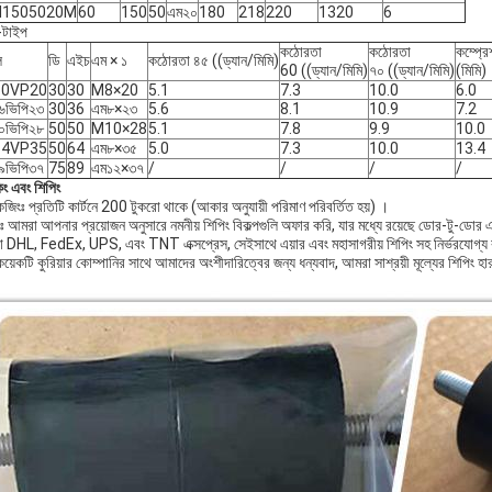
H1505020M
60
150
50
এম২০
180
218
220
1320
6
-টাইপ
কঠোরতা
কঠোরতা
কম্প্র
ল
ডি
এইচ
এম × ১
কঠোরতা ৪৫ ((ড্যান/মিমি)
60 ((ড্যান/মিমি)
৭০ ((ড্যান/মিমি)
(মিমি)
30VP20
30
30
M8×20
5.1
7.3
10.0
6.0
৬ভিপি২৩
30
36
এম৮×২৩
5.6
8.1
10.9
7.2
০ভিপি২৮
50
50
M10×28
5.1
7.8
9.9
10.0
64VP35
50
64
এম৮×৩৫
5.0
7.3
10.0
13.4
৯ভিপি৩৭
75
89
এম১২×৩৭
/
/
/
/
িং এবং শিপিং
েজিংঃ প্রতিটি কার্টনে 200 টুকরো থাকে (আকার অনুযায়ী পরিমাণ পরিবর্তিত হয়) ।
ংঃ আমরা আপনার প্রয়োজন অনুসারে নমনীয় শিপিং বিকল্পগুলি অফার করি, যার মধ্যে রয়েছে ডোর-টু-ড
 DHL, FedEx, UPS, এবং TNT এক্সপ্রেস, সেইসাথে এয়ার এবং মহাসাগরীয় শিপিং সহ নির্ভরযোগ্য কুর
য়েকটি কুরিয়ার কোম্পানির সাথে আমাদের অংশীদারিত্বের জন্য ধন্যবাদ, আমরা সাশ্রয়ী মূল্যের শিপিং হ
।