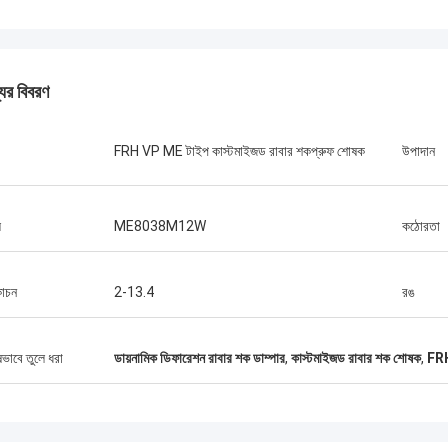
যের বিবরণ
FRH VP ME টাইপ কাস্টমাইজড রাবার শকপ্রুফ শোষক
উপাদান
ল
ME8038M12W
কঠোরতা
োচন
2-13.4
রঙ
লিন্ডা.এম
ে হংকমের সাথে সহযোগিতা করার পর থেকে, তাদের
ষভাবে তুলে ধরা
ডায়নামিক ডিফারেশন রাবার শক ডাম্পার
,
কাস্টমাইজড রাবার শক শোষক
,
FRH
র রাবার ডায়াফ্রাগম এবং শিল্প শক শোষকগুলি শূন্য
 পারফরম্যান্স সরবরাহ করেছে,আমাদের বন্দর ক্রেনের
চ্ছিন্ন অপারেশন নিশ্চিত করা, ড্রেজার প্রপুলশন
এবং এলএনজি ক্যারিয়ার সরঞ্জাম।