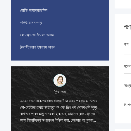
রোলিং ডায়াফ্রাম সিল
পলিউরেথেন পণ্য
পণ্
ব্রোঞ্জের সোলিনয়েড ভালভ
নাম
ইন্ডাস্ট্রিয়াল ইমপলস ভালভ
মডে
সঙ্ক
লিন্ডা.এম
২০২০ সালে হংকমের সাথে সহযোগিতা করার পর থেকে, তাদের
২০২০ সাল
বিশে
নৌ-গ্রেডের রাবার ডায়াফ্রাগম এবং শিল্প শক শোষকগুলি শূন্য
নৌ-গ্রেডে
ব্যর্থতার পারফরম্যান্স সরবরাহ করেছে,আমাদের বন্দর ক্রেনের
ব্যর্থতার
জন্য নিরবচ্ছিন্ন অপারেশন নিশ্চিত করা, ড্রেজার প্রপুলশন
জন্য নিরব
সিস্টেম, এবং এলএনজি ক্যারিয়ার সরঞ্জাম।
সিস্টেম, 