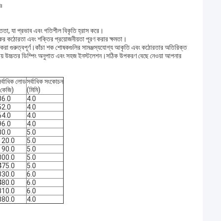
়ঃ
্ততা, যা প্রভাব এবং গতিশীল বিকৃতি হ্রাস করে।
িকের কঠোরতা এবং শক্তির প্রয়োজনীয়তা পূরণ করার ক্ষমতা।
বাচন করা গুরুত্বপূর্ণ।কাঁচা শক শোষকগুলির সামঞ্জস্যযোগ্য আকৃতি এবং কঠোরতার অতিরিক্ত
তুলনায় উচ্চতর ডিম্পিং অনুপাত এবং সহজ ইনস্টলেশন।সঠিক উপকরণ বেছে নেওয়া আপনার
র্বাধিক লোড
সর্বাধিক সংকোচন
(কেজি)
(মিমি)
36.0
4.0
52.0
4.0
64.0
4.0
96.0
4.0
80.0
5.0
120.0
5.0
190.0
5.0
300.0
5.0
475.0
5.0
330.0
6.0
480.0
6.0
810.0
6.0
880.0
4.0