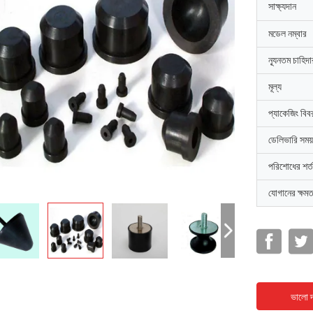
সাক্ষ্যদান
মডেল নম্বার
ন্যূনতম চাহিদ
মূল্য
প্যাকেজিং বিব
ডেলিভারি সময়
পরিশোধের শর্ত
যোগানের ক্ষমত
ভালো দ