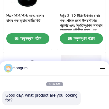
কারখানা পরিদর্শন
পিএম ভিডি ভিভি রোড রোলার
দৈর্ঘ্য 3-12 ইঞ্চি উপাদান রাবার
রাবার শক অ্যাবসোর্বার কিট
শক শোষক রচনা ইলাস্টোমার
প্রকার এবং স্থিতিস্থাপক সমাধান
গুণমান নিয়ন্ত্রণ
তাপমাত্রা পরিসীমা জন্য -40
°C থেকে 100 °C
অনুসন্ধান পাঠান
অনুসন্ধান পাঠান
খবর
মামলা
Hongum
একটি উদ্ধৃতি অনুরোধ করুন
8:56 AM
রাবার ডায়াফ্রাম সীল
Good day, what product are you looking 
for?
রাবার শক শোষক কঠোরতা
ইলাস্টোমার টাইপ রাবার
ডুরোমিটার রেটিং উচ্চ 42 মিমি
কম্পোজিশন ব্ল্যাক মেশিনের জন্য
ভালভ রাবার ডায়াফ্রাম