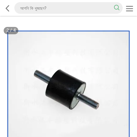
2
/
4