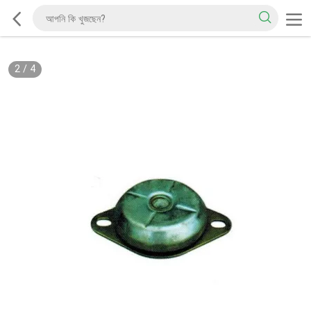
2
/
4