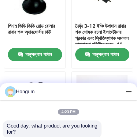
কারখানা পরিদর্শন
পিএম ভিডি ভিভি রোড রোলার
দৈর্ঘ্য 3-12 ইঞ্চি উপাদান রাবার
রাবার শক অ্যাবসোর্বার কিট
শক শোষক রচনা ইলাস্টোমার
গুণমান নিয়ন্ত্রণ
প্রকার এবং স্থিতিস্থাপক সমাধান
তাপমাত্রা পরিসীমা জন্য -40
°C থেকে 100 °C
অনুসন্ধান পাঠান
অনুসন্ধান পাঠান
খবর
মামলা
Hongum
একটি উদ্ধৃতি অনুরোধ করুন
4:23 PM
রাবার ডায়াফ্রাম সীল
Good day, what product are you looking 
for?
রাবার শক শোষক কঠোরতা
ইলাস্টোমার টাইপ রাবার
ভালভ রাবার ডায়াফ্রাম