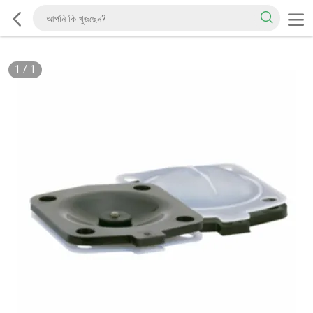
1
/
1