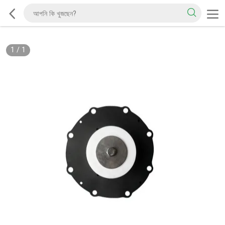
1
/
1