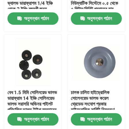
ভ্যালভ ডায়াফ্রাগম 1/4 ইঞ্চি
নিউম্যাটিক সিস্টেমে ০.৫ থেকে
থেকে 2 ইঞ্চি বহুমুখী জন্য
৫ লিটার/মিনিট প্রবাহের হার
আকারের পরিসীমা
প্রদান করে
অনুসন্ধান পাঠান
অনুসন্ধান পাঠান
বাড়ি
বেধ 1.5 মিমি সোলিনয়েড ভালভ
চালক চালিত হাইড্রোলিক
ডায়াফ্রাম 14 ইঞ্চি সোলিনয়েড
সোলেনয়েড ভালভ কয়েল
ভালভ সরাসরি অভিনয় পাইলট
থ্রেডেড সংযোগ প্রকার
পণ্য
পরিচালিত ভালভ টাইপ ব্যবহারের
হাইড্রোলিক সার্কিট নিয়ন্ত্রণে
জন্য আদর্শ
পারফরম্যান্সের জন্য ডিজাইন করা
অনুসন্ধান পাঠান
অনুসন্ধান পাঠান
হয়েছে
আমাদের সম্বন্ধে