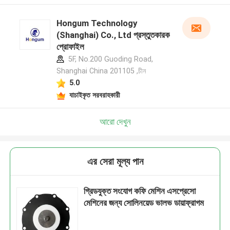
Hongum Technology
(Shanghai) Co., Ltd প্রস্তুতকারক
প্রোফাইল
5F, No.200 Guoding Road,
Shanghai China 201105 ,চীন
5.0
যাচাইকৃত সরবরাহকারী
আরো দেখুন
এর সেরা মূল্য পান
গ্রিডযুক্ত সংযোগ কফি মেশিন এসপ্রেসো
মেশিনের জন্য সোলিনয়েড ভালভ ডায়াফ্রাগম