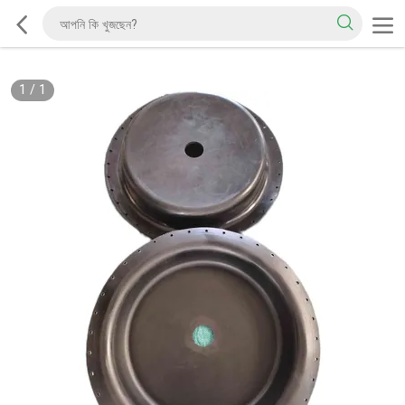
1
/
1