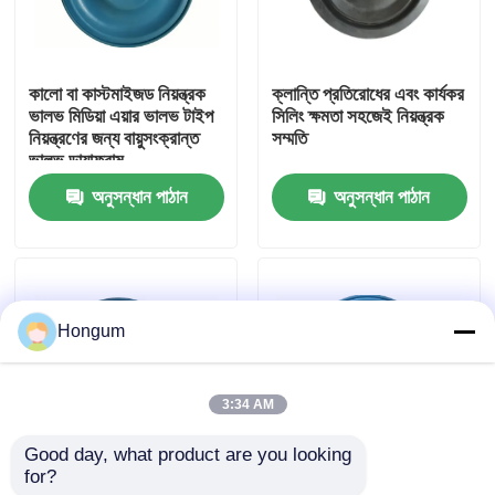
কারখানা পরিদর্শন
কালো বা কাস্টমাইজড নিয়ন্ত্রক
ক্লান্তি প্রতিরোধের এবং কার্যকর
ভালভ মিডিয়া এয়ার ভালভ টাইপ
সিলিং ক্ষমতা সহজেই নিয়ন্ত্রক
গুণমান নিয়ন্ত্রণ
নিয়ন্ত্রণের জন্য বায়ুসংক্রান্ত
সম্মতি
ভালভ ডায়াফ্রাম
অনুসন্ধান পাঠান
অনুসন্ধান পাঠান
খবর
মামলা
Hongum
একটি উদ্ধৃতি অনুরোধ করুন
3:34 AM
রাবার ডায়াফ্রাম সীল
Good day, what product are you looking 
for?
অস্থায়ী ইস্পাত শরীরের উপাদান
স্টেইনলেস স্টীল কন্ট্রোল ভ্যালভ
ভালভ রাবার ডায়াফ্রাম