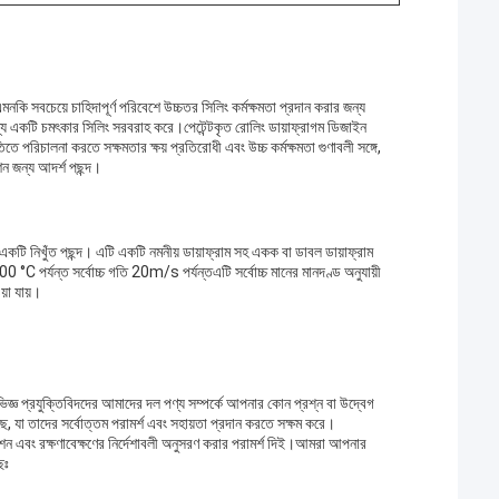
 সবচেয়ে চাহিদাপূর্ণ পরিবেশে উচ্চতর সিলিং কর্মক্ষমতা প্রদান করার জন্য
 জন্য একটি চমৎকার সিলিং সরবরাহ করে।পেটেন্টকৃত রোলিং ডায়াফ্রাগম ডিজাইন
তে পরিচালনা করতে সক্ষমতার ক্ষয় প্রতিরোধী এবং উচ্চ কর্মক্ষমতা গুণাবলী সঙ্গে,
 জন্য আদর্শ পছন্দ।
ন্য একটি নিখুঁত পছন্দ। এটি একটি নমনীয় ডায়াফ্রাম সহ একক বা ডাবল ডায়াফ্রাম
C পর্যন্ত সর্বোচ্চ গতি 20m/s পর্যন্তএটি সর্বোচ্চ মানের মানদণ্ড অনুযায়ী
য়া যায়।
জ্ঞ প্রযুক্তিবিদদের আমাদের দল পণ্য সম্পর্কে আপনার কোন প্রশ্ন বা উদ্বেগ
ছে, যা তাদের সর্বোত্তম পরামর্শ এবং সহায়তা প্রদান করতে সক্ষম করে।
শন এবং রক্ষণাবেক্ষণের নির্দেশাবলী অনুসরণ করার পরামর্শ দিই।আমরা আপনার
েঃ