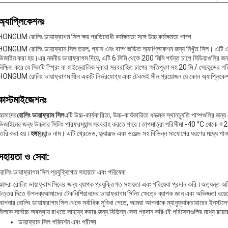
অ্যাপ্লিকেশনঃ
HONGUM রোলিং ডায়াফ্রাগম সিল ক্ষয় প্রতিরোধী কর্মক্ষমতা সঙ্গে উচ্চ কর্মক্ষমতা পাম্প
HONGUM রোলিং ডায়াফ্রাম সিল তরল, গ্যাস এবং বাষ্প জড়িত অ্যাপ্লিকেশন জন্য নিখুঁত সিল। এটি এমনকি
ডিজাইন করা হয়।এর নমনীয় ডায়াফ্রাগম দিয়ে, এটি 6 মিমি থেকে 200 মিমি পর্যন্ত চাপে মিডিয়াগুলির
নিশ্চিত করে যে সিলটি স্প্রিং বা হাইড্রোলিক দ্বারা সরবরাহিত চাপের ক্ষতিপূরণ সহ 20 মি / সেকেন্ডের গতি
HONGUM রোলিং ডায়াফ্রাগম সীল একটি নির্ভরযোগ্য এবং টেকসই সীল প্রয়োজন যে কোন অ্যাপ্লিকেশন
কাস্টমাইজেশনঃ
আমাদের
রোলিং ডায়াফ্রাম সিল
এটি উচ্চ-কার্যকারিতা, উচ্চ-কার্যকারিতা ধনাত্মক স্থানচ্যুতি পাম্পগুলির জ
ডিজাইনের জন্য উচ্চতর সিলিং পারফরম্যান্স সরবরাহ করতে পারে।তাপমাত্রা পরিসীমা -40 °C থেকে +200 °
তৈরি করা হয়।
হঙ্গম
ব্র্যান্ড নাম। এটি থ্রেডেড, ফ্ল্যাঞ্জড এবং ওয়েল্ড সহ বিভিন্ন সংযোগের ধরণের মধ্যে পাও
সহায়তা ও সেবা:
রোলিং ডায়াফ্রাগম সিল প্রযুক্তিগত সহায়তা এবং পরিষেবা
আমরা রোলিং ডায়াফ্রাম সিলের জন্য ব্যাপক প্রযুক্তিগত সহায়তা এবং পরিষেবা প্রদান করি।অত্যন্ত অভি
উত্তর দিতে উপলব্ধআমাদের টেকনিশিয়ানদের ডায়াফ্রাগম সিলিং ক্ষেত্রে ব্যাপক জ্ঞান এবং অভিজ্ঞতা রয়ে
আপনার রোলিং ডায়াফ্রাগম সিল থেকে সর্বাধিক সুবিধা পেতে, আমরা আপনাকে ম্যানুফ্যাকচারারের ইনস্টলে
সীলকে সর্বোচ্চ অবস্থায় রাখতে সাহায্য করার জন্য বিভিন্ন সেবা প্রদান করিএই পরিষেবাগুলির মধ্যে রয়েছ
ডায়াফ্রাম সিল পরিদর্শন এবং পরীক্ষা