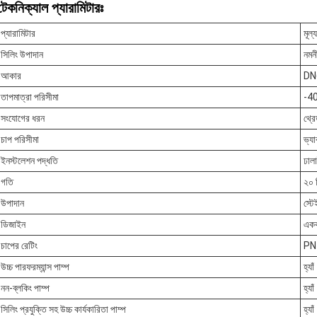
টেকনিক্যাল প্যারামিটারঃ
প্যারামিটার
মূল্য
সিলিং উপাদান
নমনী
আকার
DN
তাপমাত্রা পরিসীমা
-4
সংযোগের ধরন
থ্রে
চাপ পরিসীমা
ভ্যা
ইনস্টলেশন পদ্ধতি
ঢাল
গতি
২০ ম
উপাদান
স্টে
ডিজাইন
একক
চাপের রেটিং
PN1
উচ্চ পারফরম্যান্স পাম্প
হ্যা
নন-ব্লকিং পাম্প
হ্যা
সিলিং প্রযুক্তি সহ উচ্চ কার্যকারিতা পাম্প
হ্যা