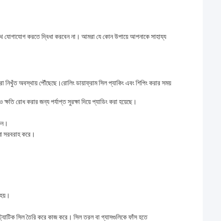
র সাথে যোগাযোগ করতে দ্বিধা করবেন না। আমরা যে কোন উপায়ে আপনাকে সাহায্য
া নিখুঁত অবস্থায় পৌঁছেছে।রোলিং ডায়াফ্রাম সিল প্যাকিং এবং শিপিং করার সময়
ষতি রোধ করার জন্য পর্যাপ্ত সুরক্ষা দিয়ে প্যাডিং করা হয়েছে।
রুন।
বীমা সরবরাহ করে।
 হয়।
স্ট্যাটিক সিল তৈরি করে কাজ করে। সিল তরল বা গ্যাসগুলিকে ফাঁস হতে