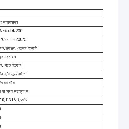
য় ডায়াফ্রাগম
6 থেকে DN200
0°C থেকে +200°C
ডড, ফ্ল্যাঞ্জড, ওয়েল্ডড ইত্যাদি।
কুয়াম ১০ বার
াই, থ্রেড ইত্যাদি।
িটার/সেকেন্ড পর্যন্ত
ইনলেস স্টীল
 বা ডাবল ডায়াফ্রাগম
0, PN16, ইত্যাদি।
ঁ।
ঁ।
ঁ।