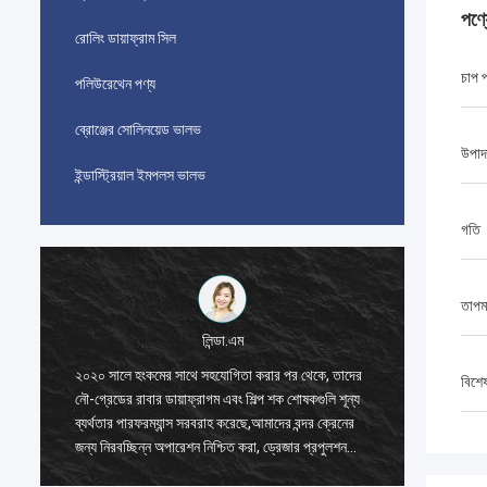
পণ্
রোলিং ডায়াফ্রাম সিল
চাপ 
পলিউরেথেন পণ্য
ব্রোঞ্জের সোলিনয়েড ভালভ
উপাদ
ইন্ডাস্ট্রিয়াল ইমপলস ভালভ
গতি
তাপম
লিন্ডা.এম
২০২০ সালে হংকমের সাথে সহযোগিতা করার পর থেকে, তাদের
২০২০ সাল
বিশে
নৌ-গ্রেডের রাবার ডায়াফ্রাগম এবং শিল্প শক শোষকগুলি শূন্য
নৌ-গ্রেডে
ব্যর্থতার পারফরম্যান্স সরবরাহ করেছে,আমাদের বন্দর ক্রেনের
ব্যর্থতার
জন্য নিরবচ্ছিন্ন অপারেশন নিশ্চিত করা, ড্রেজার প্রপুলশন
জন্য নিরব
সিস্টেম, এবং এলএনজি ক্যারিয়ার সরঞ্জাম।
সিস্টেম, 