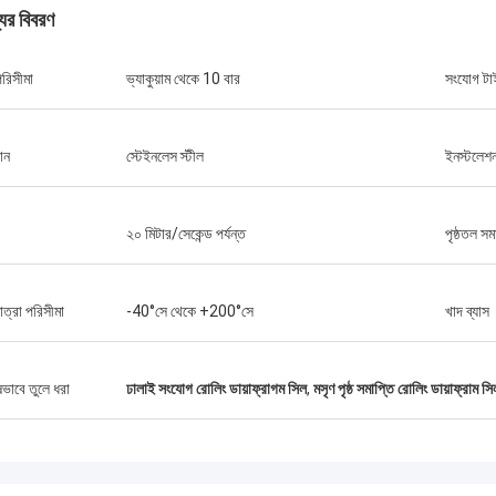
যের বিবরণ
পরিসীমা
ভ্যাকুয়াম থেকে 10 বার
সংযোগ টা
ান
স্টেইনলেস স্টীল
ইনস্টলেশন
২০ মিটার/সেকেন্ড পর্যন্ত
পৃষ্ঠতল সম
াত্রা পরিসীমা
-40°সে থেকে +200°সে
খাদ ব্যাস
লিন্ডা.এম
ে হংকমের সাথে সহযোগিতা করার পর থেকে, তাদের
ষভাবে তুলে ধরা
ঢালাই সংযোগ রোলিং ডায়াফ্রাগম সিল
,
মসৃণ পৃষ্ঠ সমাপ্তি রোলিং ডায়াফ্রাম সি
র রাবার ডায়াফ্রাগম এবং শিল্প শক শোষকগুলি শূন্য
 পারফরম্যান্স সরবরাহ করেছে,আমাদের বন্দর ক্রেনের
চ্ছিন্ন অপারেশন নিশ্চিত করা, ড্রেজার প্রপুলশন
এবং এলএনজি ক্যারিয়ার সরঞ্জাম।