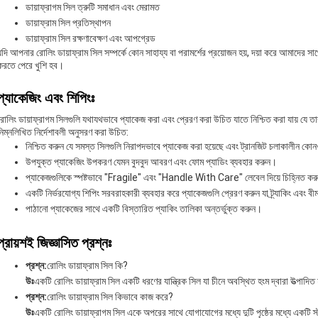
ডায়াফ্রাগম সিল ত্রুটি সমাধান এবং মেরামত
ডায়াফ্রাম সিল প্রতিস্থাপন
ডায়াফ্রাম সিল রক্ষণাবেক্ষণ এবং আপগ্রেড
যদি আপনার রোলিং ডায়াফ্রাম সিল সম্পর্কে কোন সাহায্য বা পরামর্শের প্রয়োজন হয়, দয়া করে আমাদে
করতে পেরে খুশি হব।
প্যাকেজিং এবং শিপিংঃ
রোলিং ডায়াফ্রাগম সিলগুলি যথাযথভাবে প্যাকেজ করা এবং প্রেরণ করা উচিত যাতে নিশ্চিত করা যায় যে তার
নিম্নলিখিত নির্দেশাবলী অনুসরণ করা উচিত:
নিশ্চিত করুন যে সমস্ত সিলগুলি নিরাপদভাবে প্যাকেজ করা হয়েছে এবং ট্রানজিট চলাকালীন কোনও ক্
উপযুক্ত প্যাকেজিং উপকরণ যেমন বুদবুদ আবরণ এবং ফোম প্যাডিং ব্যবহার করুন।
প্যাকেজগুলিকে স্পষ্টভাবে "Fragile" এবং "Handle With Care" লেবেল দিয়ে চিহ্নিত ক
একটি নির্ভরযোগ্য শিপিং সরবরাহকারী ব্যবহার করে প্যাকেজগুলি প্রেরণ করুন যা ট্র্যাকিং এবং 
পাঠানো প্যাকেজের সাথে একটি বিস্তারিত প্যাকিং তালিকা অন্তর্ভুক্ত করুন।
প্রায়শই জিজ্ঞাসিত প্রশ্নঃ
প্রশ্ন:
রোলিং ডায়াফ্রাম সিল কি?
উঃ
একটি রোলিং ডায়াফ্রাম সিল একটি ধরণের যান্ত্রিক সিল যা চীনে অবস্থিত হংম দ্বারা উত্পাদিত
প্রশ্ন:
রোলিং ডায়াফ্রাম সিল কিভাবে কাজ করে?
উঃ
একটি রোলিং ডায়াফ্রাগম সিল একে অপরের সাথে যোগাযোগের মধ্যে দুটি পৃষ্ঠের মধ্যে একটি 