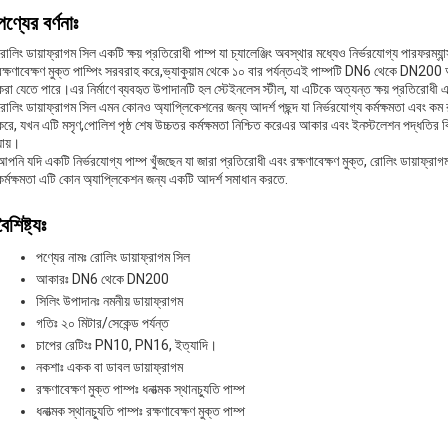
পণ্যের বর্ণনাঃ
রোলিং ডায়াফ্রাগম সিল একটি ক্ষয় প্রতিরোধী পাম্প যা চ্যালেঞ্জিং অবস্থার মধ্যেও নির্ভরযোগ্য পারফর
রক্ষণাবেক্ষণ মুক্ত পাম্পিং সরবরাহ করে,ভ্যাকুয়াম থেকে ১০ বার পর্যন্তএই পাম্পটি DN6 থেকে DN200 আ
করা যেতে পারে।এর নির্মাণে ব্যবহৃত উপাদানটি হল স্টেইনলেস স্টীল, যা এটিকে অত্যন্ত ক্ষয় প্রতিরোধী এ
রোলিং ডায়াফ্রাগম সিল এমন কোনও অ্যাপ্লিকেশনের জন্য আদর্শ পছন্দ যা নির্ভরযোগ্য কর্মক্ষমতা এবং কম রক্
করে, যখন এটি মসৃণ,পোলিশ পৃষ্ঠ শেষ উচ্চতর কর্মক্ষমতা নিশ্চিত করেএর আকার এবং ইনস্টলেশন পদ্ধতির 
যায়।
আপনি যদি একটি নির্ভরযোগ্য পাম্প খুঁজছেন যা জারা প্রতিরোধী এবং রক্ষণাবেক্ষণ মুক্ত, রোলিং ডায়াফ্রা
কর্মক্ষমতা এটি কোন অ্যাপ্লিকেশন জন্য একটি আদর্শ সমাধান করতে.
বৈশিষ্ট্যঃ
পণ্যের নামঃ রোলিং ডায়াফ্রাগম সিল
আকারঃ DN6 থেকে DN200
সিলিং উপাদানঃ নমনীয় ডায়াফ্রাগম
গতিঃ ২০ মিটার/সেকেন্ড পর্যন্ত
চাপের রেটিংঃ PN10, PN16, ইত্যাদি।
নকশাঃ একক বা ডাবল ডায়াফ্রাগম
রক্ষণাবেক্ষণ মুক্ত পাম্পঃ ধনাত্মক স্থানচ্যুতি পাম্প
ধনাত্মক স্থানচ্যুতি পাম্পঃ রক্ষণাবেক্ষণ মুক্ত পাম্প