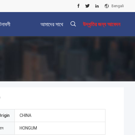
Bengali
টনাবলী
আমাদের সাথে
উদ্ধৃতির জন্য আবেদন
যোগাযোগ করুন
rigin
CHINA
নাম
HONGUM