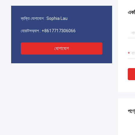
একটি
ব্যক্তি যোগাযোগ :
Sophia Lau
হোয়াটসঅ্যাপ :
+8617717306066
যোগাযোগ
পণ্য