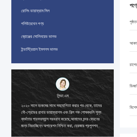
পণ্
রোলিং ডায়াফ্রাম সিল
পৃষ্ঠ
পলিউরেথেন পণ্য
ব্রোঞ্জের সোলিনয়েড ভালভ
আকা
ইন্ডাস্ট্রিয়াল ইমপলস ভালভ
চাপের
ডিজা
লিন্ডা.এম
২০২০ সালে হংকমের সাথে সহযোগিতা করার পর থেকে, তাদের
২০২০ সাল
বিশে
নৌ-গ্রেডের রাবার ডায়াফ্রাগম এবং শিল্প শক শোষকগুলি শূন্য
নৌ-গ্রেডে
ব্যর্থতার পারফরম্যান্স সরবরাহ করেছে,আমাদের বন্দর ক্রেনের
ব্যর্থতার
জন্য নিরবচ্ছিন্ন অপারেশন নিশ্চিত করা, ড্রেজার প্রপুলশন
জন্য নিরব
সিস্টেম, এবং এলএনজি ক্যারিয়ার সরঞ্জাম।
সিস্টেম, 