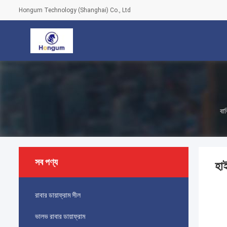
Hongum Technology (Shanghai) Co., Ltd
বাড
সব পণ্য
হা
রাবার ডায়াফ্রাম সীল
ভালভ রাবার ডায়াফ্রাম