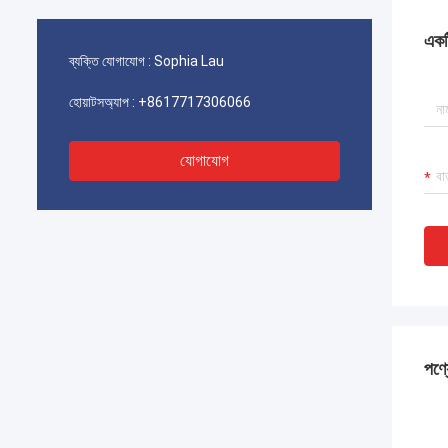
একটি
ব্যক্তি যোগাযোগ :
Sophia Lau
হোয়াটসঅ্যাপ :
+8617717306066
যোগাযোগ
পণ্য