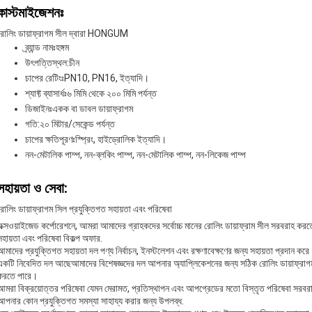
কাস্টমাইজেশনঃ
রোলিং ডায়াফ্রাগম সীল দ্বারা HONGUM
ব্র্যান্ড নামঃ
হঙ্গম
উৎপত্তিস্থল:
চীন
চাপের রেটিংঃ
PN10, PN16, ইত্যাদি।
শ্যাফ্ট ব্যাসার্ধঃ
৬ মিমি থেকে ২০০ মিমি পর্যন্ত
ডিজাইনঃ
একক বা ডাবল ডায়াফ্রাগম
গতি:
২০ মিটার/সেকেন্ড পর্যন্ত
চাপের ক্ষতিপূরণঃ
স্প্রিং, হাইড্রোলিক ইত্যাদি।
নন-মেটালিক পাম্প, নন-ব্লকিং পাম্প, নন-মেটালিক পাম্প, নন-লিকেজ পাম্প
সহায়তা ও সেবা:
রোলিং ডায়াফ্রাগম সিল প্রযুক্তিগত সহায়তা এবং পরিষেবা
এক্সওয়াইজেড কর্পোরেশনে, আমরা আমাদের গ্রাহকদের সর্বোচ্চ মানের রোলিং ডায়াফ্রাম সীল সরবরাহ কর
সহায়তা এবং পরিষেবা বিকল্প অফার.
আমাদের প্রযুক্তিগত সহায়তা দল পণ্য নির্বাচন, ইনস্টলেশন এবং রক্ষণাবেক্ষণের জন্য সহায়তা প্রদান 
একটি নিবেদিত দল আছেআমাদের বিশেষজ্ঞদের দল আপনার অ্যাপ্লিকেশনের জন্য সঠিক রোলিং ডায়াফ্রাগম সিল 
করতে পারে।
আমরা বিক্রয়োত্তর পরিষেবা যেমন মেরামত, প্রতিস্থাপন এবং আপগ্রেডের মতো বিস্তৃত পরিষেবা সরবরাহ
আপনার কোন প্রযুক্তিগত সমস্যা সাহায্য করার জন্য উপলব্ধ.