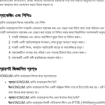
এক্সওয়াইজেড কর্পোরেশনে, আমরা আমাদের গ্রাহকদের উচ্চমানের পণ্য এবং উচ্চতর প্রযুক্তিগত সহায়তা
করে আমাদের সাথে যোগাযোগ করতে দ্বিধা করবেন না.
প্যাকেজিং এবং শিপিংঃ
রোলিং ডায়াফ্রাম সিলের প্যাকেজিং এবং শিপিং
রোলিং ডায়াফ্রাগম সিল পণ্যগুলি এমনভাবে প্যাকেজ করা এবং প্রেরণ করা উচিত যাতে তারা পরিবহন এবং সঞ্
পণ্যটি যথাযথভাবে প্যাকেজ এবং প্রেরণ করা হয়েছে তা নিশ্চিত করার জন্য নিম্নলিখিত পদক্ষেপগুলি অনু
পণ্যটি পরিষ্কার এবং কোনও অবশিষ্টাংশ মুক্ত কিনা তা নিশ্চিত করুন।
পণ্যটি একটি প্রতিরক্ষামূলক উপকরণ, যেমন বুদবুদ আবরণে আবৃত করুন।
পণ্যটি একটি সিলড, আর্দ্রতা-প্রতিরোধী পাত্রে বা প্যাকেজিংয়ে রাখুন।
প্যাকেজটিতে পণ্যের নাম, পরিমাণ এবং গন্তব্য ঠিকানা দিয়ে লেবেল করুন।
প্যাকেজটি একটি নামী ক্যারিয়ারের মাধ্যমে পাঠান।
প্রায়শই জিজ্ঞাসিত প্রশ্নঃ
HONGUM রোলিং ডায়াফ্রাম সিলের জন্য প্রশ্নোত্তর
প্রশ্ন:
HONGUM রোলিং ডায়াফ্রাম সিল কি?
উঃ
HONGUM রোলিং ডায়াফ্রাগম সিল একটি যান্ত্রিক সিলিং পণ্য যা চীনে তৈরি করা হয়। এটি বি
বাধা গঠনের জন্য ব্যবহৃত হয়।
প্রশ্ন:
HONGUM রোলিং ডায়াফ্রাগম সিল কোন উপাদান দিয়ে তৈরি?
উঃ
HONGUM রোলিং ডায়াফ্রাম সিলটি স্টেইনলেস স্টিল এবং PTFE (পলিটেট্রাফ্লুওরোথিলিন