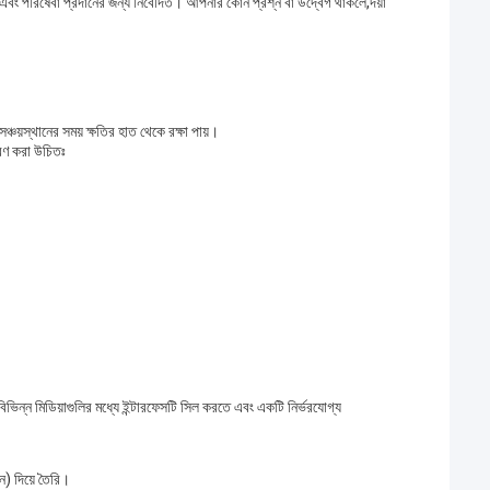
 এবং পরিষেবা প্রদানের জন্য নিবেদিত। আপনার কোন প্রশ্ন বা উদ্বেগ থাকলে,দয়া
চয়স্থানের সময় ক্ষতির হাত থেকে রক্ষা পায়।
সরণ করা উচিতঃ
ভিন্ন মিডিয়াগুলির মধ্যে ইন্টারফেসটি সিল করতে এবং একটি নির্ভরযোগ্য
) দিয়ে তৈরি।