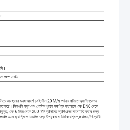
ম
যাদি।
্ষতা পাম্প মোটর
গুলিতে ব্যবহারের জন্য আদর্শ।এই সীল 20 M/s পর্যন্ত গতিতে অ্যাপ্লিকেশন
া নিশ্চিত করে। সিলগুলি মসৃণ এবং পোলিশ পৃষ্ঠের সমাপ্তি সহ আসে এবং DN6 থেকে
ক্ত, এবং 6 মিমি থেকে 200 মিমি ব্যাসার্ধের শ্যাফ্টগুলির সাথে ফিট করার জন্য
ি এমন অ্যাপ্লিকেশনগুলির জন্য উপযুক্ত যা নির্ভরযোগ্য প্রয়োজন,দীর্ঘস্থায়ী