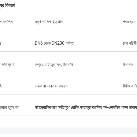
যের বিবরণ
তল সমাপ্তি
মসৃণ, পালিশ, ইত্যাদি
গণমাধ্যম
র
DN6 থেকে DN200 পর্যন্ত
চাপ পরিসী
 ক্ষতিপূরণ
স্প্রিং, হাইড্রোলিক, ইত্যাদি
উপাদান
ইন
একক বা ডাবল ডায়াফ্রাম
সিলিং এলিম
লিন্ডা.এম
ে হংকমের সাথে সহযোগিতা করার পর থেকে, তাদের
ষভাবে তুলে ধরা
হাইড্রোলিক চাপ ক্ষতিপূরণ রোলিং ডায়াফ্রাগম সিল
,
নন-মেটালিক পাম্প ডায়াফ
র রাবার ডায়াফ্রাগম এবং শিল্প শক শোষকগুলি শূন্য
 পারফরম্যান্স সরবরাহ করেছে,আমাদের বন্দর ক্রেনের
চ্ছিন্ন অপারেশন নিশ্চিত করা, ড্রেজার প্রপুলশন
এবং এলএনজি ক্যারিয়ার সরঞ্জাম।