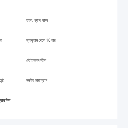
তরল, গ্যাস, বাষ্প
মা
ভ্যাকুয়াম থেকে 10 বার
স্টেইনলেস স্টীল
েন্ট
নমনীয় ডায়াফ্রাম
্রাম সিল