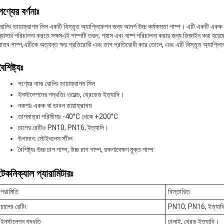
পণ্যের বর্ণনাঃ
রোলিং ডায়াফ্রাগম সিল একটি বিস্তৃত অ্যাপ্লিকেশন জন্য আদর্শ উচ্চ কর্মক্ষমতা পাম্প। এটি একটি একক বা
ব্যাসার্ধ পরিচালনা করতে সক্ষমএই পাম্পটি তরল, গ্যাস এবং বাষ্প পরিচালনা করার জন্য ডিজাইন করা হয
ধাতব পাম্প,এটিকে অত্যন্ত ক্ষয় প্রতিরোধী এবং তাপ প্রতিরোধী করে তোলে, এবং এটি বিস্তৃত অ্যাপ্ল
বৈশিষ্ট্যঃ
পণ্যের নামঃ রোলিং ডায়াফ্রাগম সিল
ইনস্টলেশনের পদ্ধতিঃ ওয়েল্ড, থ্রেডেড ইত্যাদি।
নকশাঃ একক বা ডাবল ডায়াফ্রাগম
তাপমাত্রা পরিসীমাঃ -40°C থেকে +200°C
চাপের রেটিংঃ PN10, PN16, ইত্যাদি।
উপাদান: স্টেইনলেস স্টীল
বৈশিষ্ট্যঃ উচ্চ চাপ পাম্প, উচ্চ চাপ পাম্প, রক্ষণাবেক্ষণ মুক্ত পাম্প
টেকনিক্যাল প্যারামিটারঃ
পরামিতি
বিস্তারিত
চাপের রেটিং
PN10, PN16, ইত্যাদ
ইনস্টলেশন পদ্ধতি
ঢালাই, থ্রেড ইত্যাদি।