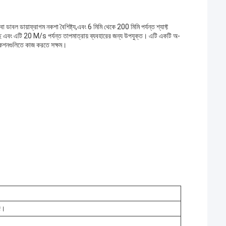
 ডাবল ডায়াফ্রাগম নকশা বৈশিষ্ট্য,এবং 6 মিমি থেকে 200 মিমি পর্যন্ত শ্যাফ্ট
়েছে এবং এটি 20 M/s পর্যন্ত তাপমাত্রায় ব্যবহারের জন্য উপযুক্ত। এটি একটি অ-
িকেশনগুলিতে কাজ করতে সক্ষম।
ি।