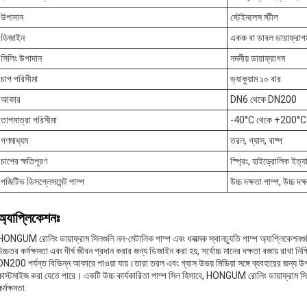
উপাদান
স্টেইনলেস স্টীল
ডিজাইন
একক বা ডাবল ডায়াফ্রাগ
সিলিং উপাদান
নমনীয় ডায়াফ্রাগম
চাপ পরিসীমা
ভ্যাকুয়াম ১০ বার
আকার
DN6 থেকে DN200
তাপমাত্রা পরিসীমা
-40°C থেকে +200°C
গণমাধ্যম
তরল, গ্যাস, বাষ্প
চাপের ক্ষতিপূরণ
স্প্রিং, হাইড্রোলিক ইত্
পজিটিভ ডিসপ্লেসমেন্ট পাম্প
উচ্চ দক্ষতা পাম্প, উচ্চ দক
অ্যাপ্লিকেশনঃ
HONGUM রোলিং ডায়াফ্রাম সিলগুলি নন-মেটালিক পাম্প এবং ধনাত্মক স্থানচ্যুতি পাম্প অ্যাপ্লিকেশন
উচ্চতর কর্মক্ষমতা এবং দীর্ঘ জীবন প্রদান করার জন্য ডিজাইন করা হয়, সর্বোচ্চ মানের দক্ষতা বজায় রাখ
DN200 পর্যন্ত বিভিন্ন আকারে পাওয়া যায়।তারা তরল এবং গ্যাস উভয় মিডিয়া সঙ্গে ব্যবহারের জন্য উপযু
কাস্টমাইজ করা যেতে পারে। একটি উচ্চ কার্যকারিতা পাম্প সিল হিসাবে, HONGUM রোলিং ডায়াফ্রাম সিলগুল
র্মক্ষমতা.