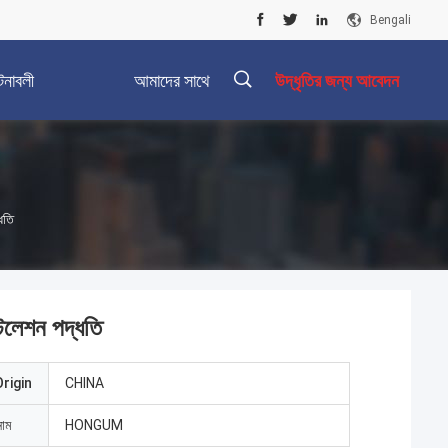
Bengali
টনাবলী
আমাদের সাথে
উদ্ধৃতির জন্য আবেদন
যোগাযোগ করুন
ধতি
্টলেশন পদ্ধতি
rigin
CHINA
নাম
HONGUM