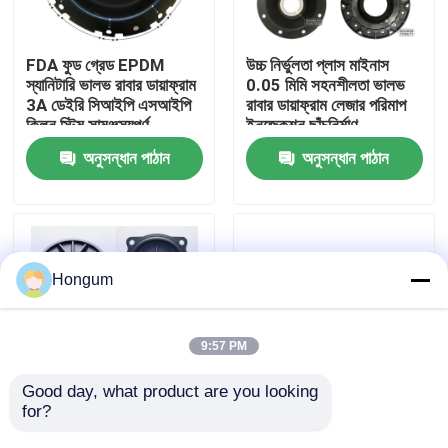
কারখানা পরিদর্শন
FDA ফুড গ্রেড EPDM
উচ্চ নির্ভুলতা প্লাস মাইনাস
স্যানিটারি ভালভ রাবার ডায়াফ্রাম
0.05 মিমি সহনশীলতা ভালভ
3A ডেইরি সিআইপি এসআইপি
রাবার ডায়াফ্রাম লেজার পরিমাপ
গুণমান নিয়ন্ত্রণ
ক্লিন স্টিম সামঞ্জস্যপূর্ণ
ইনজেকশন ছাঁচনির্মাণ
অনুসন্ধান পাঠান
অনুসন্ধান পাঠান
খবর
মামলা
Hongum
একটি উদ্ধৃতি অনুরোধ করুন
9:57 PM
রাবার ডায়াফ্রাম সীল
Good day, what product are you looking 
for?
কম MOQ 10 পিস
FVMQ ফ্লুরোসিলিকন জ্বালানি
প্রোটোটাইপ কাস্টম ভালভ রাবার
প্রতিরোধী ভালভ রাবার ডায়াফ্রাম
ভালভ রাবার ডায়াফ্রাম