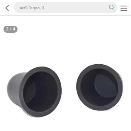
2
/
4