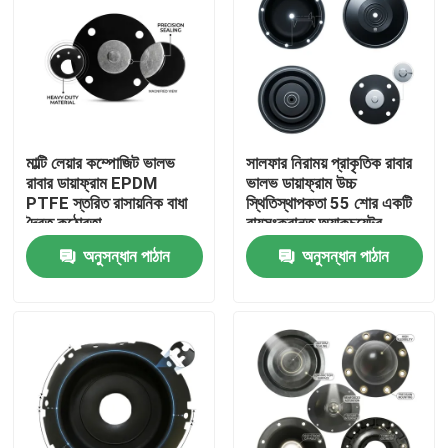
মাল্টি লেয়ার কম্পোজিট ভালভ
সালফার নিরাময় প্রাকৃতিক রাবার
রাবার ডায়াফ্রাম EPDM
ভালভ ডায়াফ্রাম উচ্চ
PTFE স্তরিত রাসায়নিক বাধা
স্থিতিস্থাপকতা 55 শোর একটি
দ্বৈত কঠোরতা
বায়ুসংক্রান্ত অ্যাকচুয়েটর
OEM
অনুসন্ধান পাঠান
অনুসন্ধান পাঠান
বাড়ি
পণ্য
আমাদের সম্বন্ধে