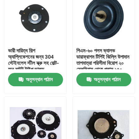
ভারী দায়িত্ব শিল্প
পিএম-৬০ পলস ভ্যালভ
অ্যাপ্লিকেশনের জন্য 304
ডায়াফ্রাগম টিপিই ঝিল্লি উপাদান
স্টেইনলেস স্টীল স্ক্রু সহ বোল্ট-
তাপমাত্রা পরিসীমা বিয়োগ ২০
অন মাউন্ট টাইপ ভালভ
সেলসিয়াস থেকে প্লাস ১৫০
অ্যাকুয়েটর
সেলসিয়াস শিল্প সরঞ্জাম জন্য
অনুসন্ধান পাঠান
অনুসন্ধান পাঠান
আদর্শ
বাড়ি
পণ্য
আমাদের সম্বন্ধে