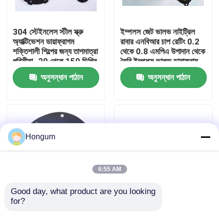
কারখানা পরিদর্শন
304 স্টেইনলেস স্টীল স্ক্রু
ইম্পলস জেট ভালভ নাইট্রিল
অ্যাক্টিভেশন ডায়াফ্রাগম
রাবার এনবিআর চাপ রেটিং 0.2
শক্তিশালী শিল্পের জন্য তাপমাত্রা
থেকে 0.8 এমপিএ উপাদান থেকে
গুণমান নিয়ন্ত্রণ
পরিসীমা -20 থেকে 150 ডিগ্রি
তৈরি ইম্পলস ভালভ ডায়াফ্রাম
সেলসিয়াস বৈশিষ্ট্যযুক্ত
অনুসন্ধান পাঠান
অনুসন্ধান পাঠান
খবর
মামলা
Hongum
একটি উদ্ধৃতি অনুরোধ করুন
6:55 AM
রাবার ডায়াফ্রাম সীল
Good day, what product are you looking 
for?
টিপিই মেমব্রেন উপাদান ভালভ
মাইনাস ২০ সেলসিয়াস থেকে
অ্যাকচুয়েশন সিস্টেম যা ভালভ
১৫০ সেলসিয়াস তাপমাত্রা
ভালভ রাবার ডায়াফ্রাম