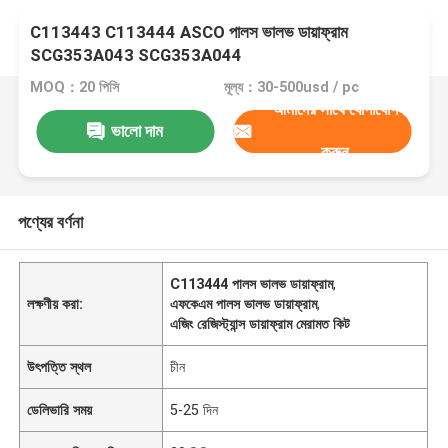
C113443 C113444 ASCO পালস ভালভ ডায়াফ্রাম
SCG353A043 SCG353A044
MOQ：20 পিসি
মূল্য：30-500usd / pc
আমাদের সাথে যোগাযোগ
ভালো দাম
করুন
পণ্যের বর্ণনা
C113444 পালস ভালভ ডায়াফ্রাম
,
লক্ষণীয় করা:
এফকেএম পালস ভালভ ডায়াফ্রাম
,
এজিং রেজিস্ট্যান্স ডায়াফ্রাম মেরামত কিট
উৎপত্তি স্থল
চীন
ডেলিভারি সময়
5-25 দিন