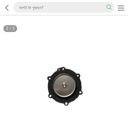
2
/
3