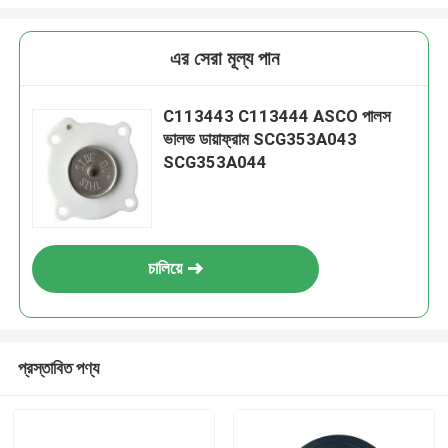
এর সেরা মূল্য পান
C113443 C113444 ASCO পালস
ভালভ ডায়াফ্রাম SCG353A043
SCG353A044
চালিয়ে
প্রস্তাবিত পণ্য