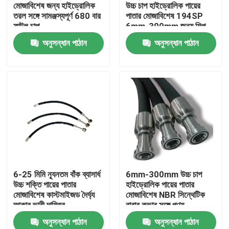
মোজাবিশেষ জন্য হাইড্রোলিক
উচ্চ চাপ হাইড্রোলিক পায়ের
তরল সঙ্গে সামঞ্জস্যপূর্ণ 680 বার
পাতার মোজাবিশেষ 194SP
ফাটল চাপ
6mm-300mm জন্য শিল্প
অনুসন্ধান পাঠান
অনুসন্ধান পাঠান
বাড়ি
6-25 মিমি ন্যূনতম বাঁক ব্যাসার্ধ
6mm-300mm উচ্চ চাপ
উচ্চ শক্তি পায়ের পাতার
হাইড্রোলিক পায়ের পাতার
পণ্য
মোজাবিশেষ কাস্টমাইজড দৈর্ঘ্য
মোজাবিশেষ NBR সিন্থেটিক
আকার ভারী দায়িত্ব
রাবার কভার সঙ্গে পণ্য
অ্যাপ্লিকেশন জন্য
স্পেসিফিকেশন
অনুসন্ধান পাঠান
অনুসন্ধান পাঠান
আমাদের সম্বন্ধে