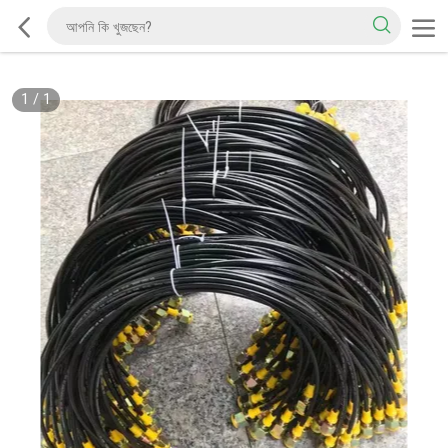
1
/
1