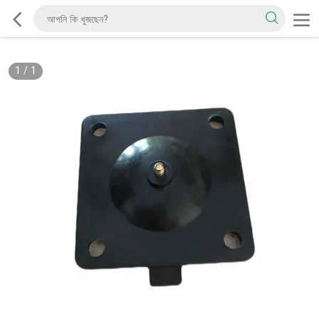
1
/
1