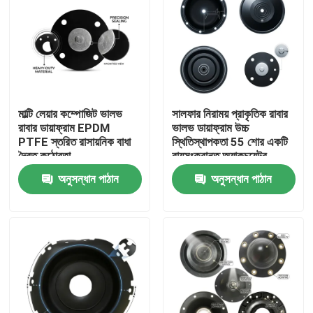
মাল্টি লেয়ার কম্পোজিট ভালভ
সালফার নিরাময় প্রাকৃতিক রাবার
রাবার ডায়াফ্রাম EPDM
ভালভ ডায়াফ্রাম উচ্চ
PTFE স্তরিত রাসায়নিক বাধা
স্থিতিস্থাপকতা 55 শোর একটি
দ্বৈত কঠোরতা
বায়ুসংক্রান্ত অ্যাকচুয়েটর
OEM
অনুসন্ধান পাঠান
অনুসন্ধান পাঠান
বাড়ি
পণ্য
আমাদের সম্বন্ধে