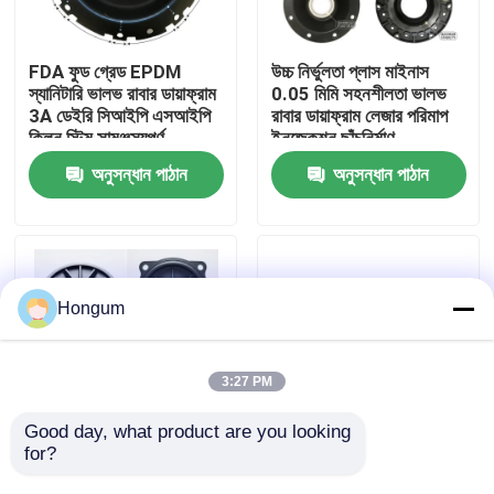
কারখানা পরিদর্শন
FDA ফুড গ্রেড EPDM
উচ্চ নির্ভুলতা প্লাস মাইনাস
স্যানিটারি ভালভ রাবার ডায়াফ্রাম
0.05 মিমি সহনশীলতা ভালভ
3A ডেইরি সিআইপি এসআইপি
রাবার ডায়াফ্রাম লেজার পরিমাপ
গুণমান নিয়ন্ত্রণ
ক্লিন স্টিম সামঞ্জস্যপূর্ণ
ইনজেকশন ছাঁচনির্মাণ
অনুসন্ধান পাঠান
অনুসন্ধান পাঠান
খবর
মামলা
Hongum
একটি উদ্ধৃতি অনুরোধ করুন
3:27 PM
রাবার ডায়াফ্রাম সীল
Good day, what product are you looking 
for?
কম MOQ 10 পিস
FVMQ ফ্লুরোসিলিকন জ্বালানি
প্রোটোটাইপ কাস্টম ভালভ রাবার
প্রতিরোধী ভালভ রাবার ডায়াফ্রাম
ভালভ রাবার ডায়াফ্রাম