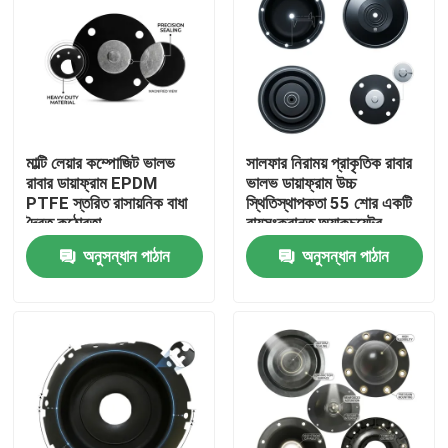
মাল্টি লেয়ার কম্পোজিট ভালভ
সালফার নিরাময় প্রাকৃতিক রাবার
রাবার ডায়াফ্রাম EPDM
ভালভ ডায়াফ্রাম উচ্চ
PTFE স্তরিত রাসায়নিক বাধা
স্থিতিস্থাপকতা 55 শোর একটি
দ্বৈত কঠোরতা
বায়ুসংক্রান্ত অ্যাকচুয়েটর
OEM
অনুসন্ধান পাঠান
অনুসন্ধান পাঠান
বাড়ি
পণ্য
আমাদের সম্বন্ধে