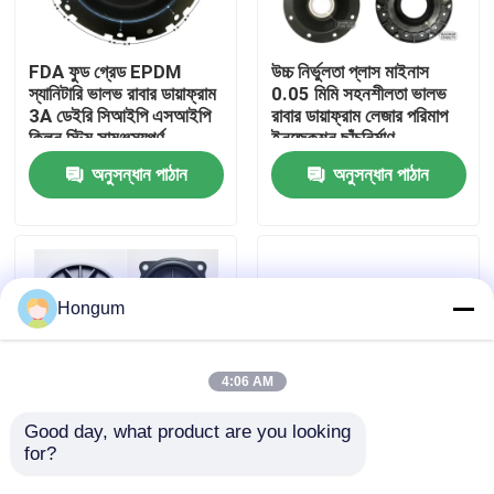
কারখানা পরিদর্শন
FDA ফুড গ্রেড EPDM
উচ্চ নির্ভুলতা প্লাস মাইনাস
স্যানিটারি ভালভ রাবার ডায়াফ্রাম
0.05 মিমি সহনশীলতা ভালভ
3A ডেইরি সিআইপি এসআইপি
রাবার ডায়াফ্রাম লেজার পরিমাপ
গুণমান নিয়ন্ত্রণ
ক্লিন স্টিম সামঞ্জস্যপূর্ণ
ইনজেকশন ছাঁচনির্মাণ
অনুসন্ধান পাঠান
অনুসন্ধান পাঠান
খবর
মামলা
Hongum
একটি উদ্ধৃতি অনুরোধ করুন
4:06 AM
রাবার ডায়াফ্রাম সীল
Good day, what product are you looking 
for?
কম MOQ 10 পিস
FVMQ ফ্লুরোসিলিকন জ্বালানি
প্রোটোটাইপ কাস্টম ভালভ রাবার
প্রতিরোধী ভালভ রাবার ডায়াফ্রাম
ভালভ রাবার ডায়াফ্রাম