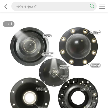
1
/
1