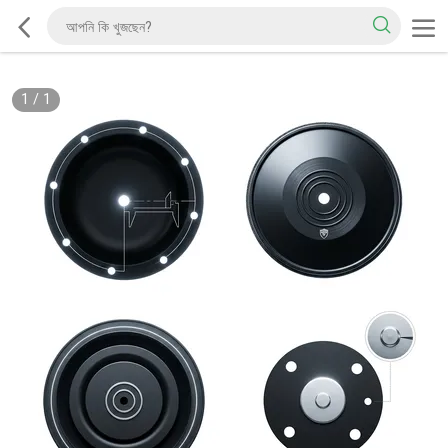
1
/
1