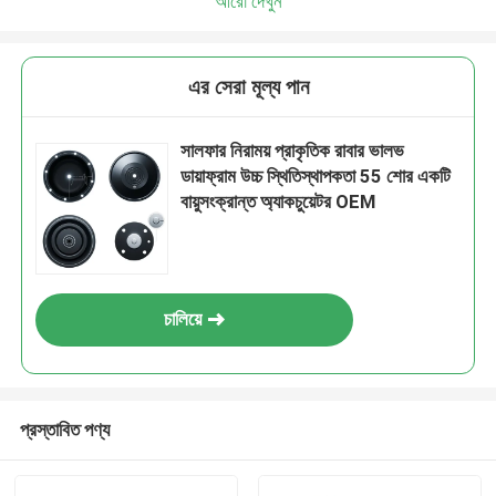
আরো দেখুন
এর সেরা মূল্য পান
সালফার নিরাময় প্রাকৃতিক রাবার ভালভ
ডায়াফ্রাম উচ্চ স্থিতিস্থাপকতা 55 শোর একটি
বায়ুসংক্রান্ত অ্যাকচুয়েটর OEM
চালিয়ে
প্রস্তাবিত পণ্য