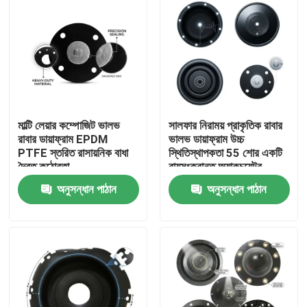
মাল্টি লেয়ার কম্পোজিট ভালভ
সালফার নিরাময় প্রাকৃতিক রাবার
রাবার ডায়াফ্রাম EPDM
ভালভ ডায়াফ্রাম উচ্চ
PTFE স্তরিত রাসায়নিক বাধা
স্থিতিস্থাপকতা 55 শোর একটি
দ্বৈত কঠোরতা
বায়ুসংক্রান্ত অ্যাকচুয়েটর
OEM
অনুসন্ধান পাঠান
অনুসন্ধান পাঠান
বাড়ি
পণ্য
আমাদের সম্বন্ধে