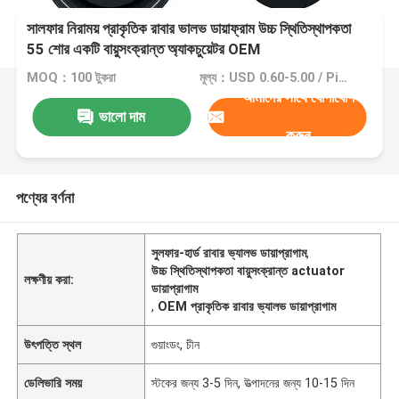
সালফার নিরাময় প্রাকৃতিক রাবার ভালভ ডায়াফ্রাম উচ্চ স্থিতিস্থাপকতা
55 শোর একটি বায়ুসংক্রান্ত অ্যাকচুয়েটর OEM
MOQ：100 টুকরা
মূল্য：USD 0.60-5.00 / Piece
আমাদের সাথে যোগাযোগ
ভালো দাম
করুন
পণ্যের বর্ণনা
সুলফার-হার্ড রাবার ভ্যালভ ডায়াপ্রাগাম
,
উচ্চ স্থিতিস্থাপকতা বায়ুসংক্রান্ত actuator
লক্ষণীয় করা:
ডায়াপ্রাগাম
,
OEM প্রাকৃতিক রাবার ভ্যালভ ডায়াপ্রাগাম
উৎপত্তি স্থল
গুয়াংডং, চীন
ডেলিভারি সময়
স্টকের জন্য 3-5 দিন, উত্পাদনের জন্য 10-15 দিন